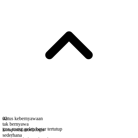
status kebernyawaan
02
tak bernyawa
gua
,
ruang gelap besar tertutup
komposisi morfologis
sederhana