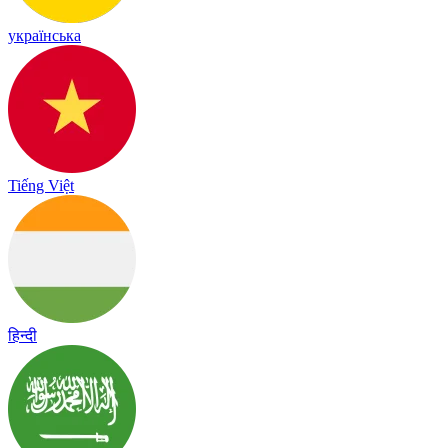
українська
Tiếng Việt
हिन्दी