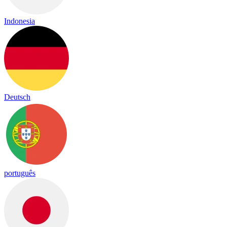
Indonesia
Deutsch
português