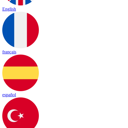
English
français
español