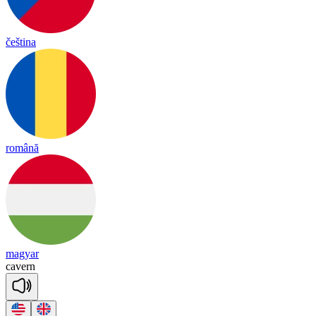
čeština
română
magyar
ca
vern