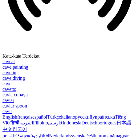
Kata-kata Terdekat
caveat
cave painting
cave in
cave diving
cave
cavetto
cavia cobaya
caviar
caviar spoon
cavil
English
français
español
Türkçe
italiano
русский
українська
Tiếng
Việt
हिन्दी
العربية
Filipino
فارسی
Indonesia
Deutsch
português
日本語
中文
한국어
polski
Ελληνικά
اردو
বাংলা
Nederlands
svenska
čeština
română
magyar