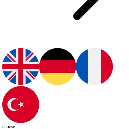
choose