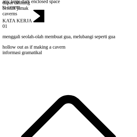
any large dark enclosed space
dapat dihitung
to cavern
bentuk jamak
caverns
KATA KERJA
01
menggali seolah-olah membuat gua
,
melubangi seperti gua
hollow out as if making a cavern
informasi gramatikal