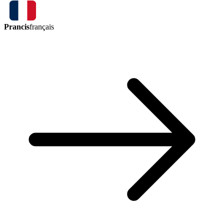
Prancis
français