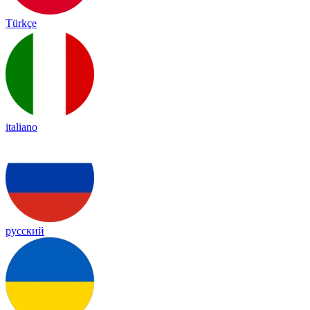
Türkçe
italiano
русский