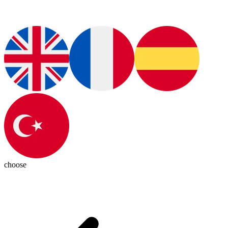
choose