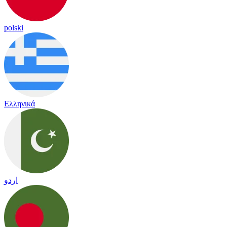
polski
Ελληνικά
اردو