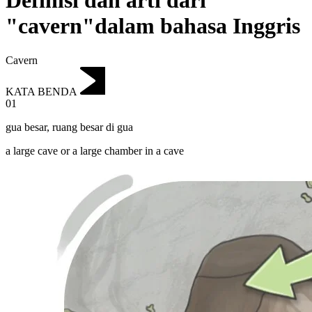
Definisi dan arti dari
"cavern"dalam bahasa Inggris
Cavern
KATA BENDA
01
gua besar
,
ruang besar di gua
a large cave or a large chamber in a cave