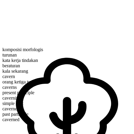
komposisi morfologis
turunan
kata kerja tindakan
beraturan
kala sekarang
cavern
orang ketiga tunggal
caverns
present participle
caverning
simple past
caverned
past participle
caverned