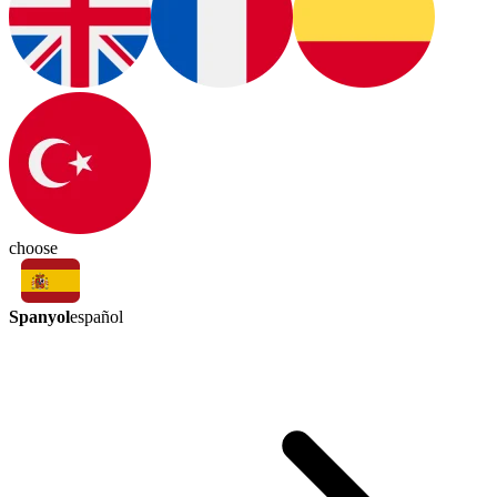
choose
Spanyol
español