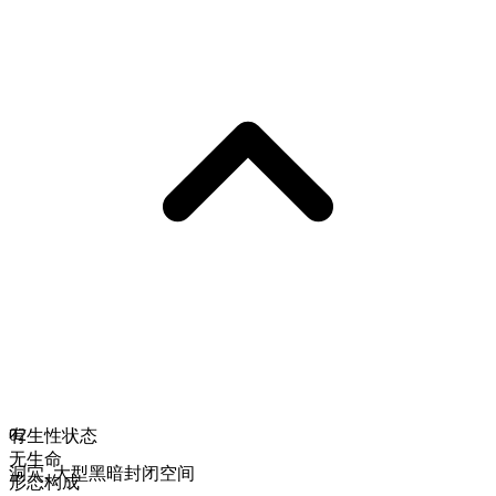
02
有生性状态
无生命
洞穴
,
大型黑暗封闭空间
形态构成