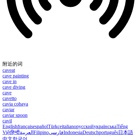
附近的词
caveat
cave painting
cave in
cave diving
cave
cavetto
cavia cobaya
caviar
caviar spoon
cavil
English
français
español
Türkçe
italiano
русский
українська
Tiếng
Việt
हिन्दी
العربية
Filipino
فارسی
Indonesia
Deutsch
português
日本語
中文
한국어