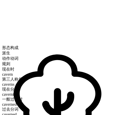
形态构成
派生
动作动词
规则
现在时
cavern
第三人称单数
caverns
现在分词
caverning
一般过去时
caverned
过去分词
caverned