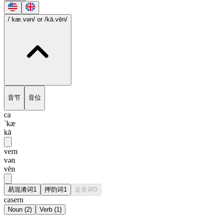
/ˈkæ.vən/
or /kā.vēn/
音节
音位
ca
ˈkæ
kā
vern
vən
vēn
易混淆词
1
押韵词
1
近音词
0
casern
Noun
(
2
)
Verb
(
1
)