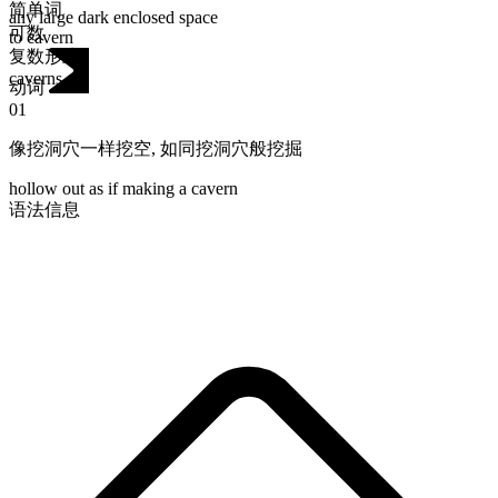
简单词
any large dark enclosed space
可数
to cavern
复数形式
caverns
动词
01
像挖洞穴一样挖空
,
如同挖洞穴般挖掘
hollow out as if making a cavern
语法信息