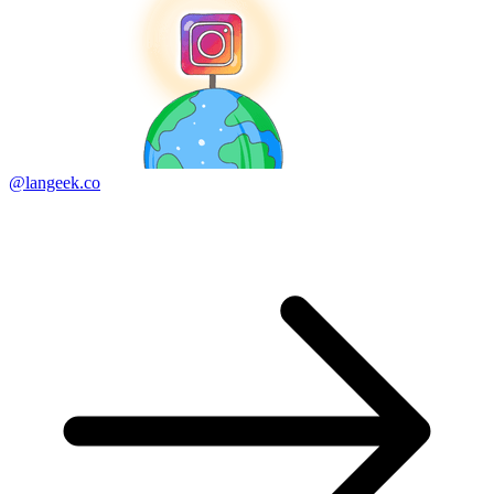
@langeek.co