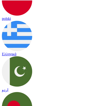
polski
Ελληνικά
اردو