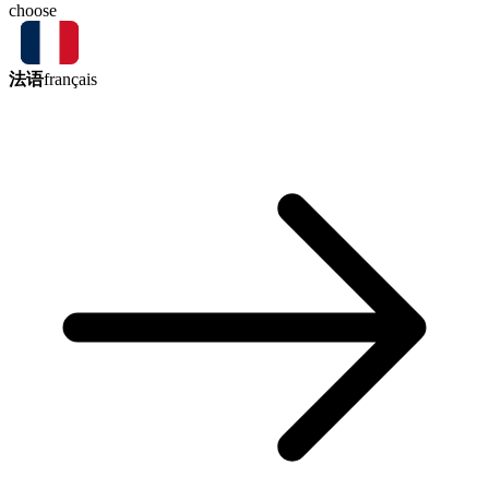
choose
法语
français