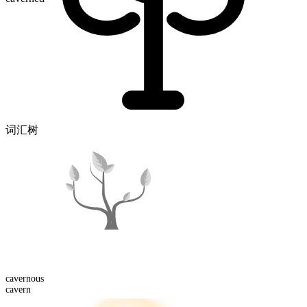
词汇树
cavern
ous
cavern