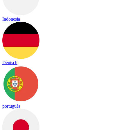
Indonesia
Deutsch
português