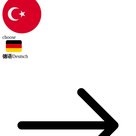
choose
德语
Deutsch