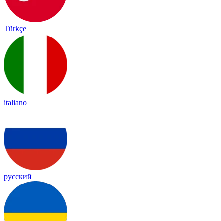
Türkçe
italiano
русский