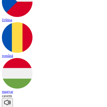
čeština
română
magyar
ca
vern