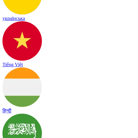
українська
Tiếng Việt
हिन्दी