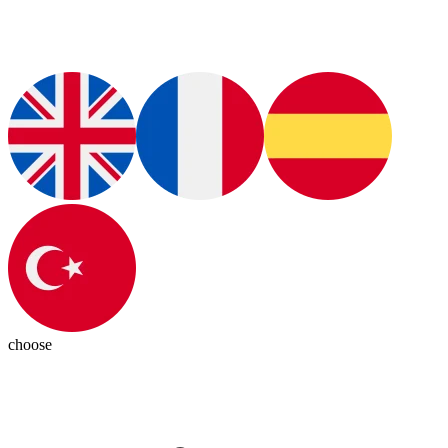
choose