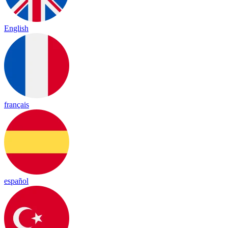
English
français
español