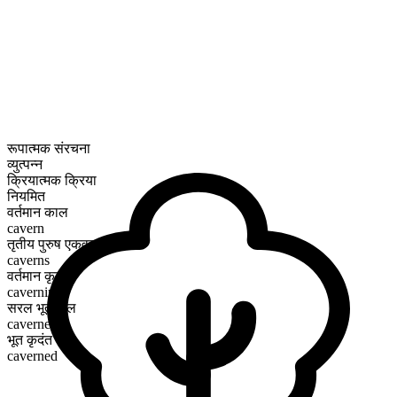
रूपात्मक संरचना
व्युत्पन्न
क्रियात्मक क्रिया
नियमित
वर्तमान काल
cavern
तृतीय पुरुष एकवचन
caverns
वर्तमान कृदंत
caverning
सरल भूतकाल
caverned
भूत कृदंत
caverned