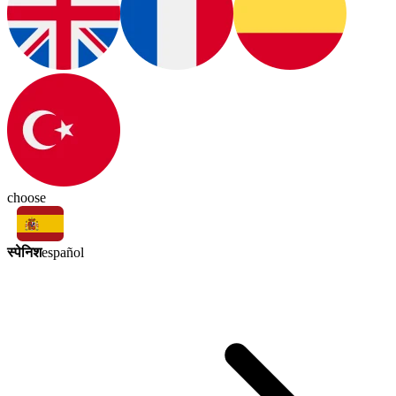
choose
स्पेनिश
español