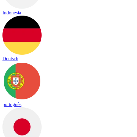
Indonesia
Deutsch
português