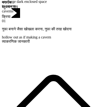
any large dark enclosed space
गणनीय
to cavern
बहुवचन रूप
caverns
क्रिया
01
गुफा बनाने जैसा खोखला करना
,
गुफा की तरह खोदना
hollow out as if making a cavern
व्याकरणिक जानकारी