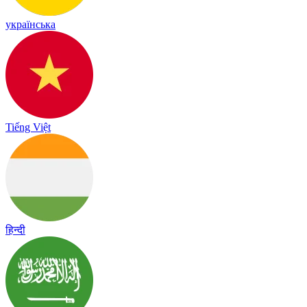
українська
Tiếng Việt
हिन्दी