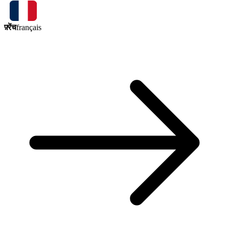
फ़्रेंच
français