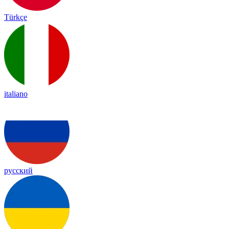
Türkçe
italiano
русский