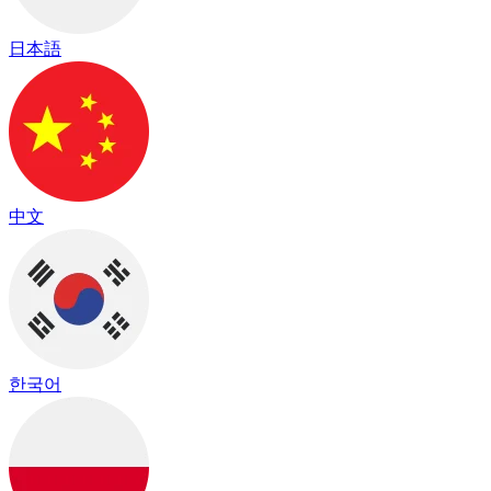
日本語
中文
한국어