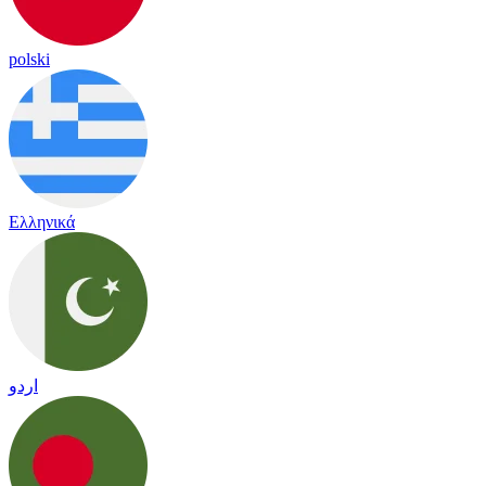
polski
Ελληνικά
اردو