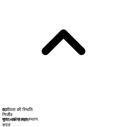
सजीवता की स्थिति
02
निर्जीव
गुफा
,
अंधेरा बड़ा स्थान
रूपात्मक संरचना
सरल