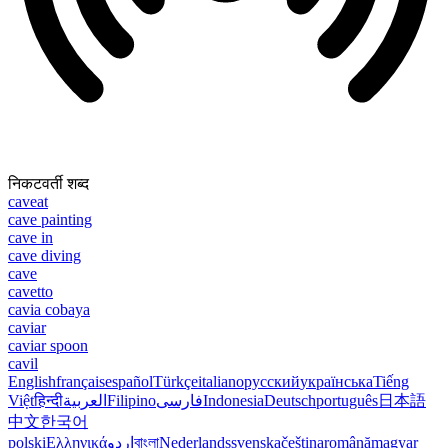
निकटवर्ती शब्द
caveat
cave painting
cave in
cave diving
cave
cavetto
cavia cobaya
caviar
caviar spoon
cavil
English
français
español
Türkçe
italiano
русский
українська
Tiếng
Việt
हिन्दी
العربية
Filipino
فارسی
Indonesia
Deutsch
português
日本語
中文
한국어
polski
Ελληνικά
اردو
বাংলা
Nederlands
svenska
čeština
română
magyar