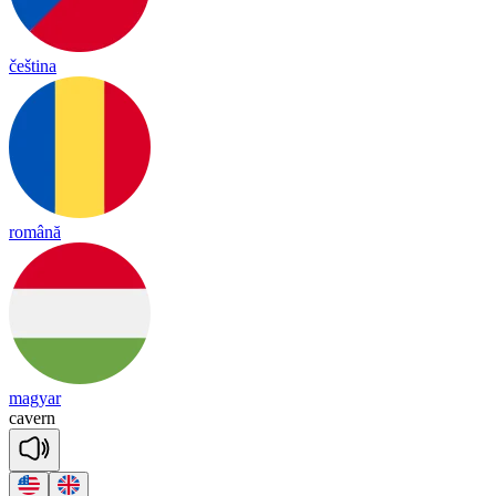
čeština
română
magyar
ca
vern