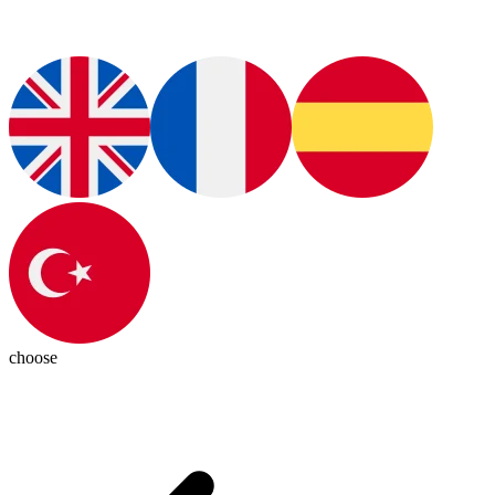
choose