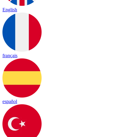
English
français
español