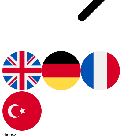
choose