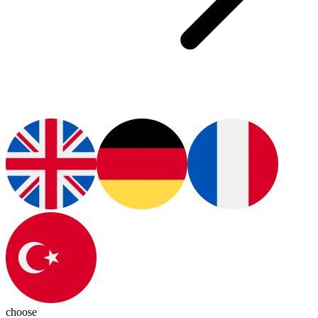
choose