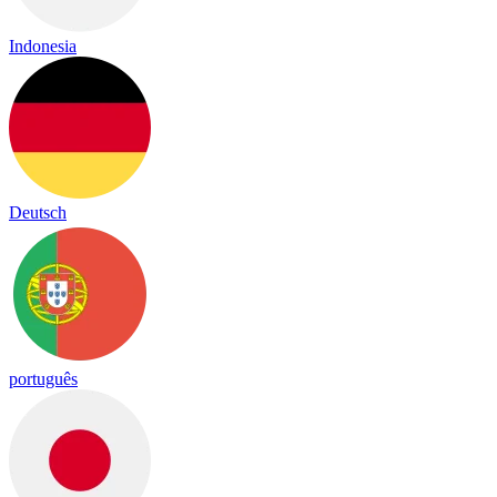
Indonesia
Deutsch
português