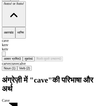
/keɪv/
or /keiv/
अक्षरखंड
ध्वनिम
cave
keɪv
keiv
अक्सर भ्रमित
3
तुकांत
4
मिलते-जुलते उच्चारण
0
carve
crave
calve
Noun
(
1
)
Verb
(
2
)
अंग्रेज़ी में "cave"की परिभाषा और
अर्थ
Cave