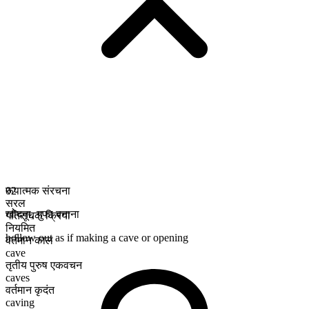
रूपात्मक संरचना
02
सरल
खोदना
,
गुफा बनाना
गतिसूचक क्रिया
नियमित
hollow out as if making a cave or opening
वर्तमान काल
cave
तृतीय पुरुष एकवचन
caves
वर्तमान कृदंत
caving