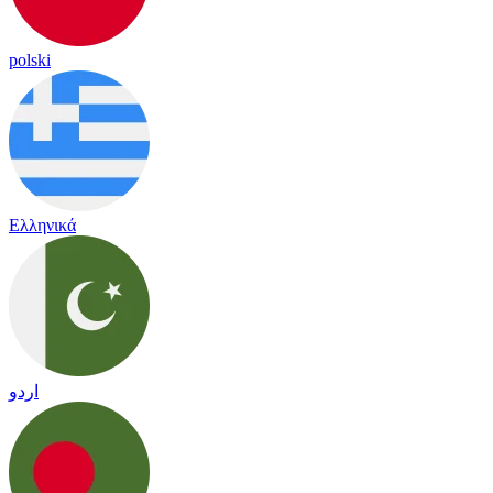
polski
Ελληνικά
اردو