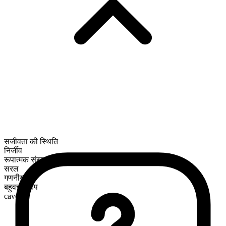
सजीवता की स्थिति
निर्जीव
रूपात्मक संरचना
सरल
गणनीय
बहुवचन रूप
caves