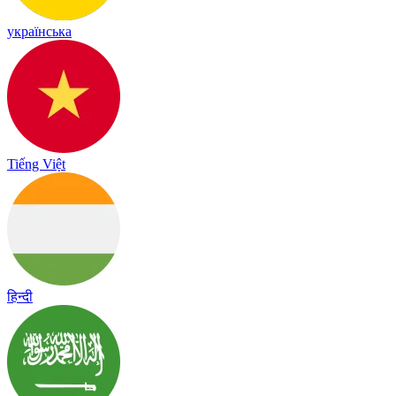
українська
Tiếng Việt
हिन्दी