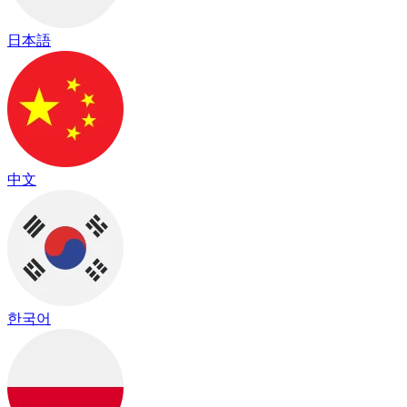
日本語
中文
한국어