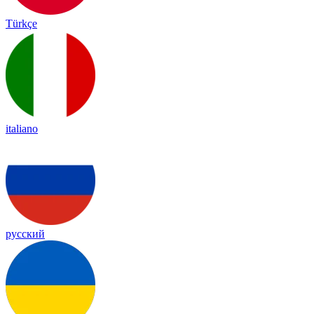
Türkçe
italiano
русский