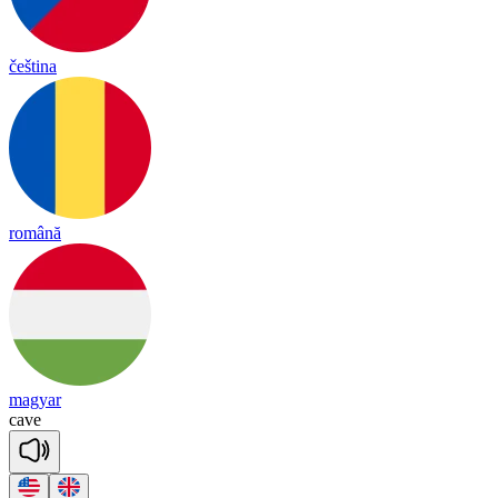
čeština
română
magyar
cave