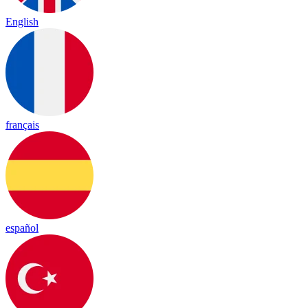
English
français
español