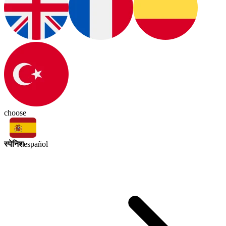
choose
स्पेनिश
español