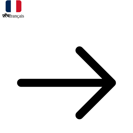
फ़्रेंच
français