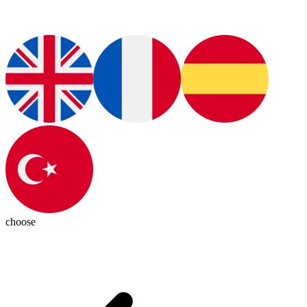
choose