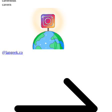
cavern
ous
cavern
@langeek.co