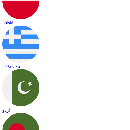
polski
Ελληνικά
اردو