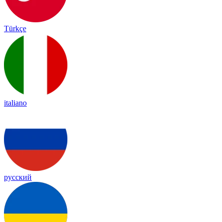
Türkçe
italiano
русский