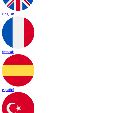
English
français
español