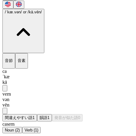
/ˈkæ.vən/
or /kā.vēn/
音節
音素
ca
ˈkæ
kā
vern
vən
vēn
間違えやすい語
1
韻語
1
発音が似た語
0
casern
Noun
(
2
)
Verb
(
1
)