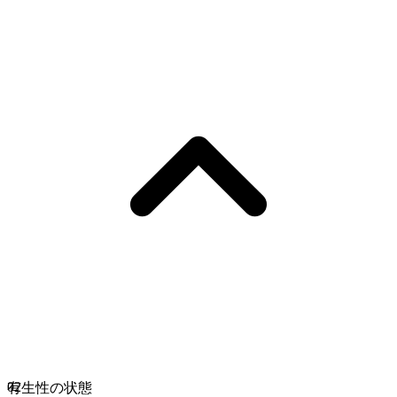
02
有生性の状態