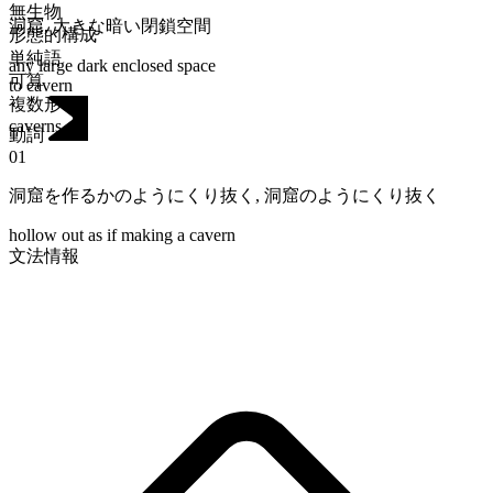
無生物
洞窟
,
大きな暗い閉鎖空間
形態的構成
単純語
any large dark enclosed space
可算
to cavern
複数形
caverns
動詞
01
洞窟を作るかのようにくり抜く
,
洞窟のようにくり抜く
hollow out as if making a cavern
文法情報