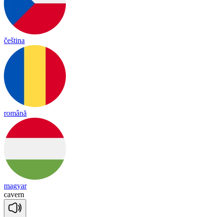
čeština
română
magyar
ca
vern