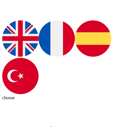
choose