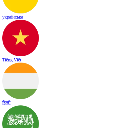
українська
Tiếng Việt
हिन्दी