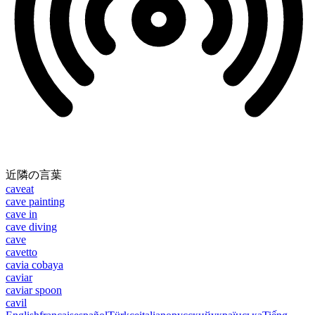
近隣の言葉
caveat
cave painting
cave in
cave diving
cave
cavetto
cavia cobaya
caviar
caviar spoon
cavil