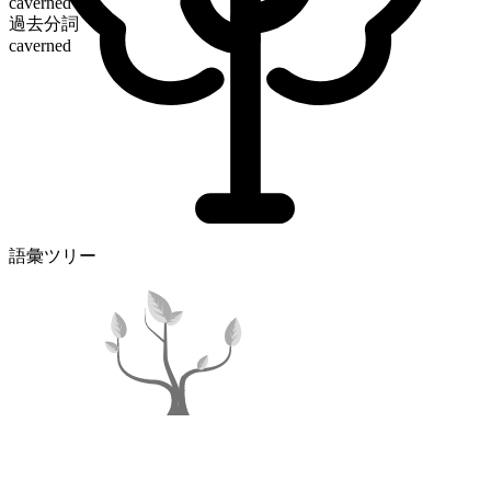
caverned
過去分詞
caverned
語彙ツリー