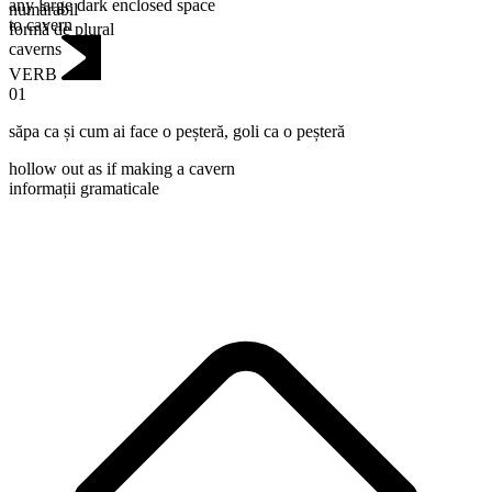
any large dark enclosed space
numărabil
to cavern
formă de plural
caverns
VERB
01
săpa ca și cum ai face o peșteră
,
goli ca o peșteră
hollow out as if making a cavern
informații gramaticale