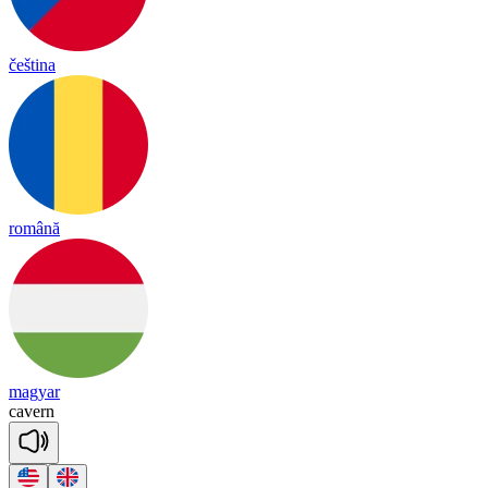
čeština
română
magyar
ca
vern