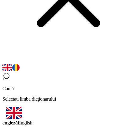
Caută
Selectați limba dicționarului
engleză
English