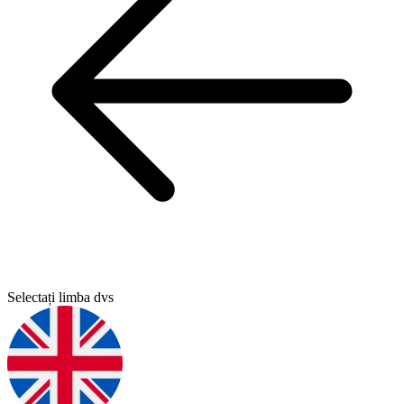
Selectați limba dvs