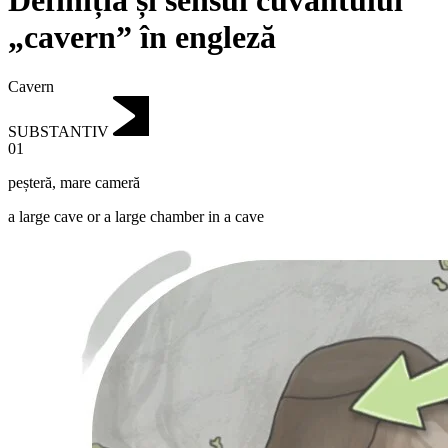
Definiția și sensul cuvântului
„cavern” în engleză
Cavern
SUBSTANTIV
01
peșteră
,
mare cameră
a large cave or a large chamber in a cave