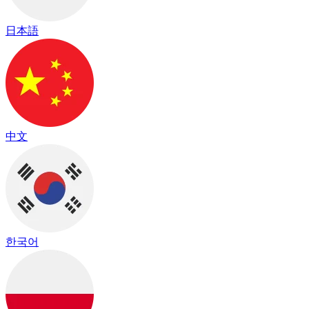
日本語
中文
한국어