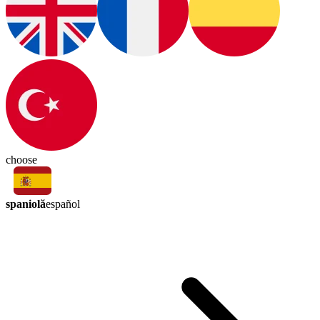
choose
spaniolă
español