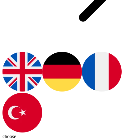
choose