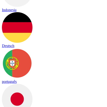
Indonesia
Deutsch
português