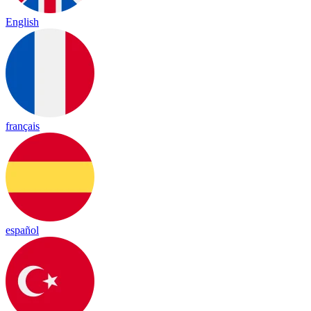
English
français
español