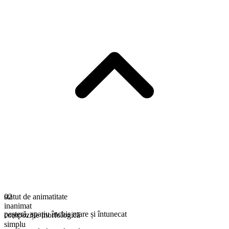
statut de animatitate
02
inanimat
peșteră
,
spațiu închis mare și întunecat
compoziție morfologică
simplu