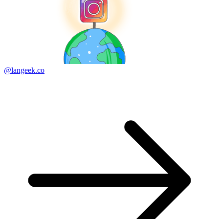
@langeek.co