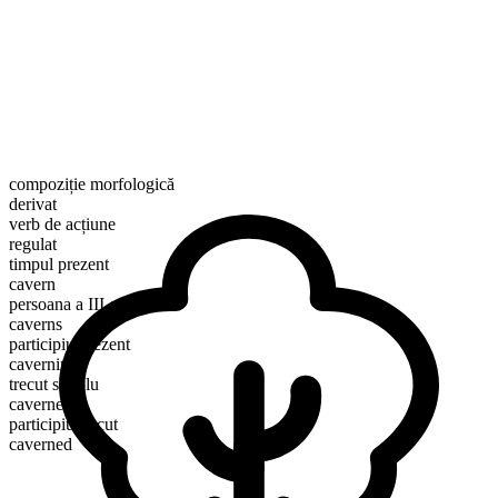
compoziție morfologică
derivat
verb de acțiune
regulat
timpul prezent
cavern
persoana a III-a singular
caverns
participiu prezent
caverning
trecut simplu
caverned
participiu trecut
caverned