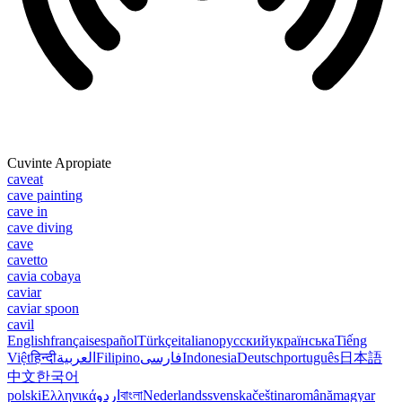
Cuvinte Apropiate
caveat
cave painting
cave in
cave diving
cave
cavetto
cavia cobaya
caviar
caviar spoon
cavil
English
français
español
Türkçe
italiano
русский
українська
Tiếng
Việt
हिन्दी
العربية
Filipino
فارسی
Indonesia
Deutsch
português
日本語
中文
한국어
polski
Ελληνικά
اردو
বাংলা
Nederlands
svenska
čeština
română
magyar