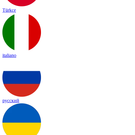
Türkçe
italiano
русский