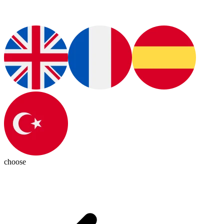
choose