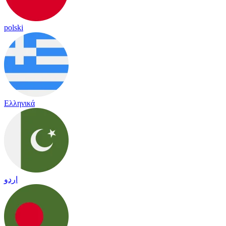
polski
Ελληνικά
اردو