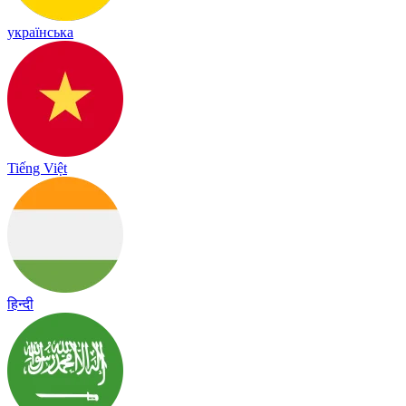
українська
Tiếng Việt
हिन्दी