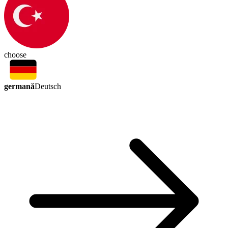
choose
germană
Deutsch