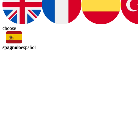
choose
spagnolo
español