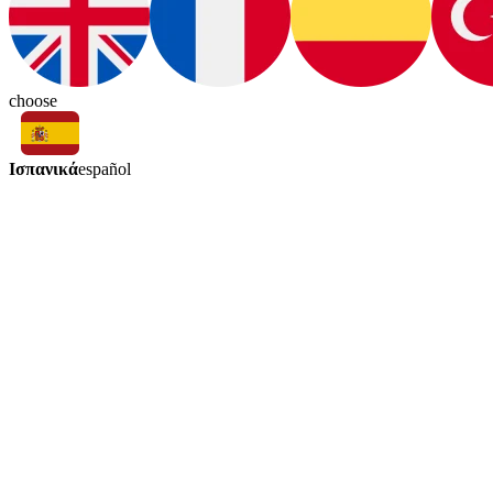
choose
Ισπανικά
español