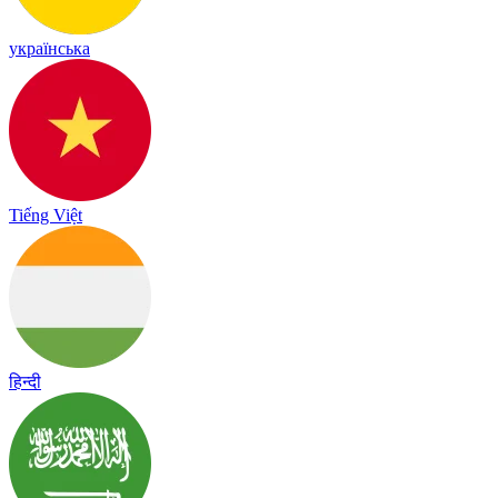
українська
Tiếng Việt
हिन्दी