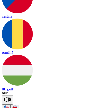
čeština
română
magyar
blue