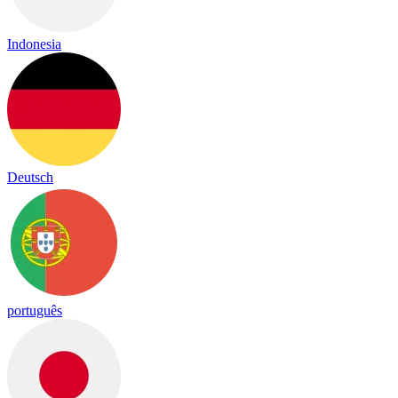
Indonesia
Deutsch
português