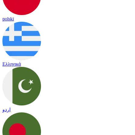
polski
Ελληνικά
اردو