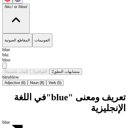
/blu:/
or /bloo/
الفونيمات
المقاطع الصوتية
blue
blu:
bloo
0
كلمات ملتبسة
0
القوافي
2
متشابهات النطق
bleu
blow
Adjective
(
6
)
Noun
(
8
)
Verb
(
5
)
تعريف ومعنى "blue"في اللغة
الإنجليزية
blue