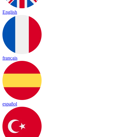
English
français
español