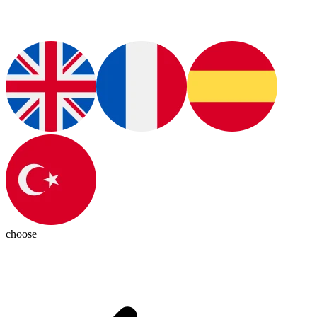
choose