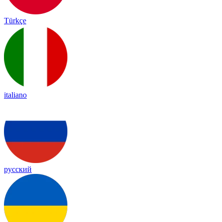
Türkçe
italiano
русский