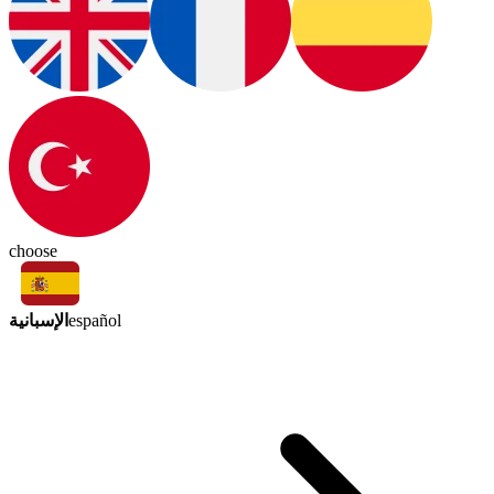
choose
الإسبانية
español