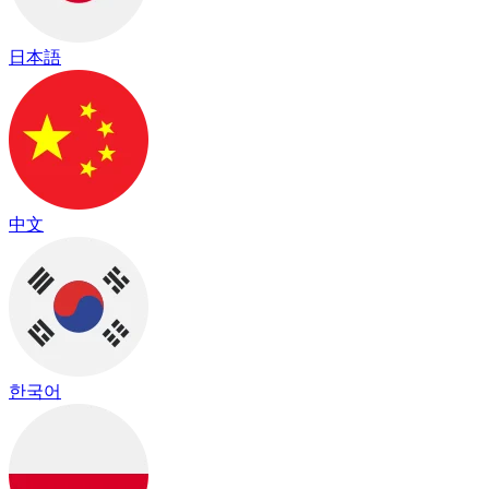
日本語
中文
한국어