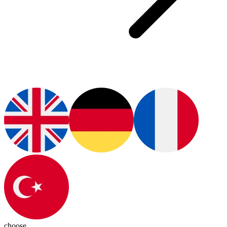
choose