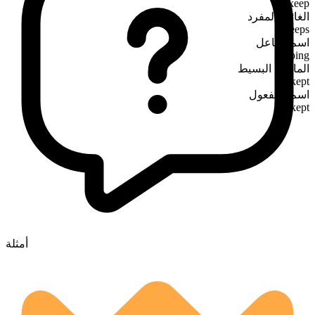
keep
الغائب المفرد
keeps
اسم الفاعل
keeping
الماضي البسيط
kept
اسم المفعول
kept
أمثلة