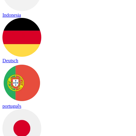
Indonesia
Deutsch
português