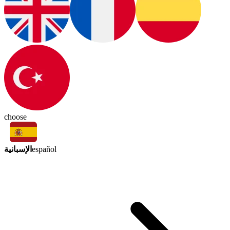
choose
الإسبانية
español