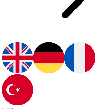
choose