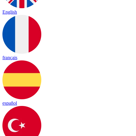
English
français
español