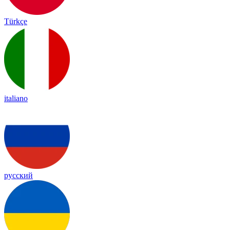
Türkçe
italiano
русский