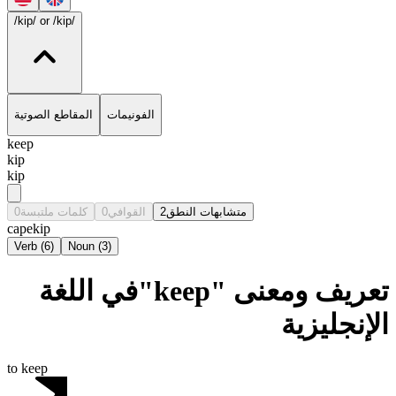
/kip/
or /kip/
الفونيمات
المقاطع الصوتية
keep
kip
kip
0
كلمات ملتبسة
0
القوافي
2
متشابهات النطق
cape
kip
Verb
(
6
)
Noun
(
3
)
تعريف ومعنى "keep"في اللغة
الإنجليزية
to keep