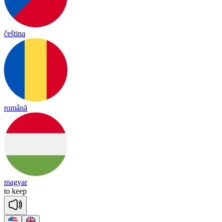
čeština
română
magyar
to
keep