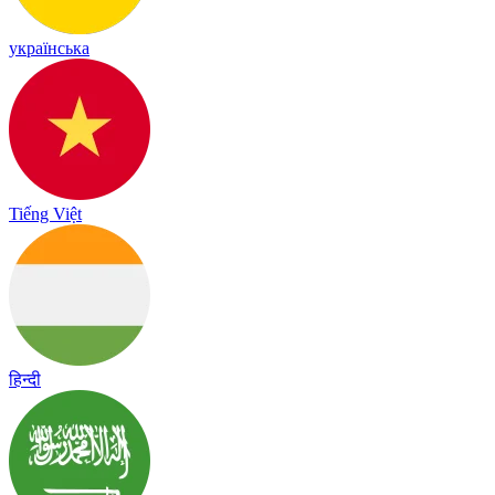
українська
Tiếng Việt
हिन्दी