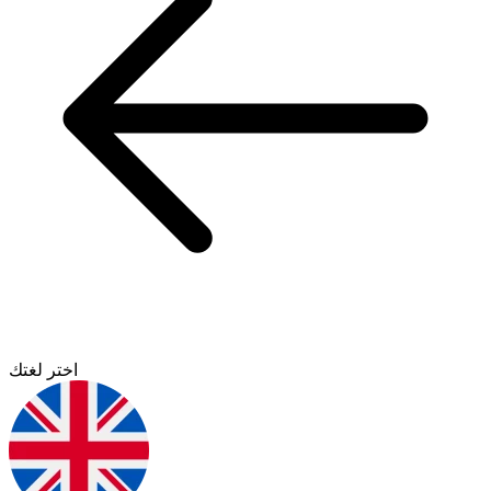
اختر لغتك