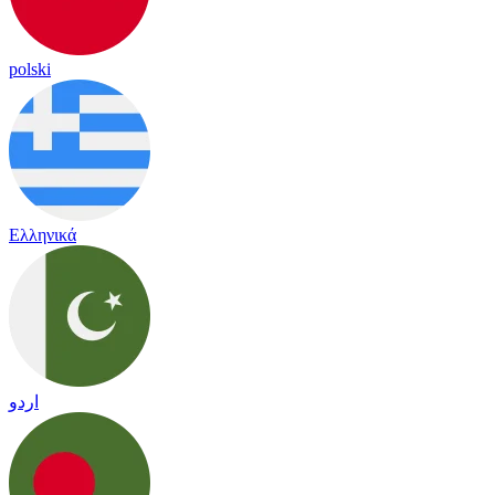
polski
Ελληνικά
اردو