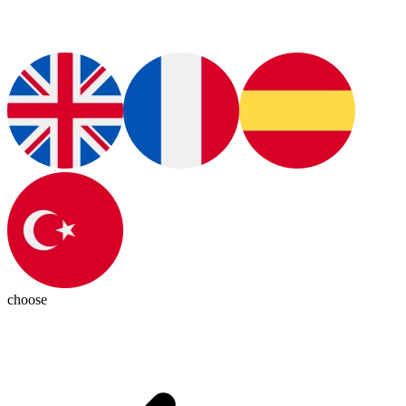
choose