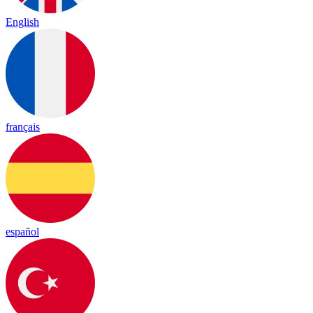
English
français
español