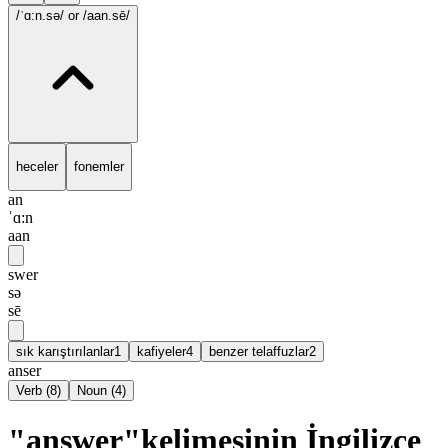
/ˈɑ:n.sə/
or /aan.sē/
heceler
fonemler
an
ˈɑ:n
aan
swer
sə
sē
sık karıştırılanlar
1
kafiyeler
4
benzer telaffuzlar
2
anser
Verb
(
8
)
Noun
(
4
)
"answer"kelimesinin İngilizce