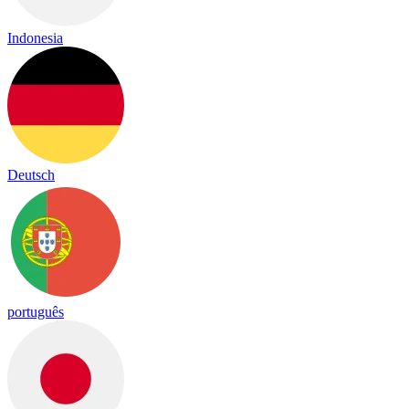
Indonesia
Deutsch
português