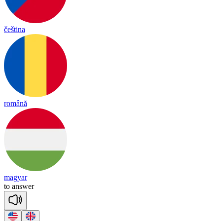
čeština
română
magyar
to
an
swer