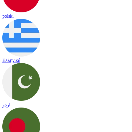
polski
Ελληνικά
اردو