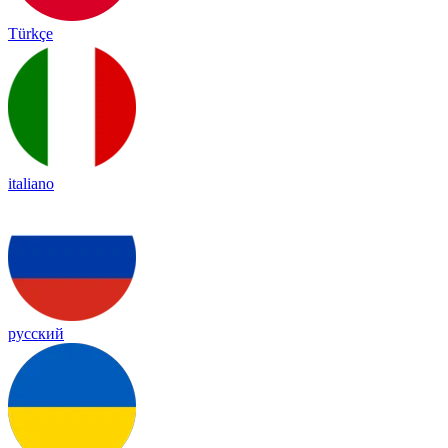
Türkçe
italiano
русский