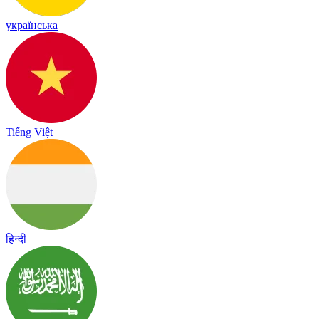
українська
Tiếng Việt
हिन्दी