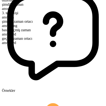
düzenli
şimdiki zaman
answer
3. tekil kişi
answers
şimdiki zaman ortacı
answering
basit geçmiş zaman
answered
geçmiş zaman ortacı
answered
Örnekler