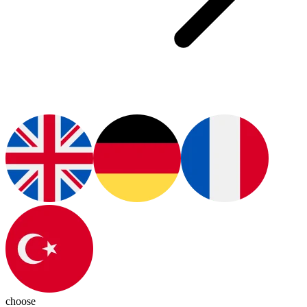
choose