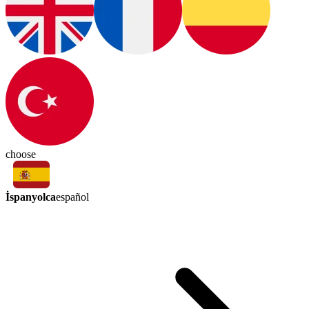
choose
İspanyolca
español