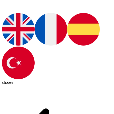
choose