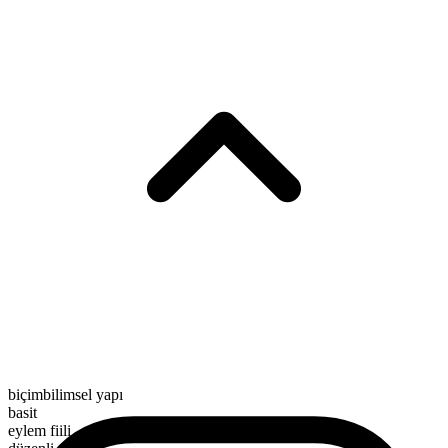
biçimbilimsel yapı
basit
eylem fiili