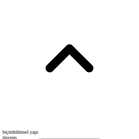
biçimbilimsel yapı
türemiş