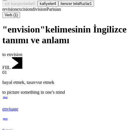
sık karıştırılanlar
0
kafiyeler
4
benzer telaffuzlar
1
revision
excision
division
Parisian
Verb
(
1
)
"envision"kelimesinin İngilizce
tanımı ve anlamı
to envision
FIIL
01
hayal etmek
,
tasavvur etmek
to picture something in one's mind
envisage