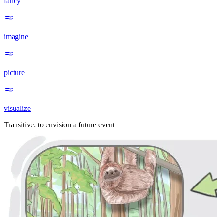
fancy
imagine
picture
visualize
Transitive
:
to envision
a future event