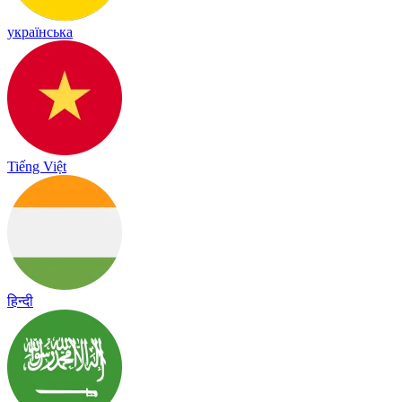
українська
Tiếng Việt
हिन्दी