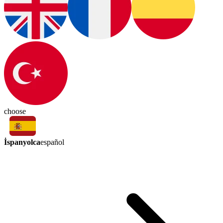
choose
İspanyolca
español