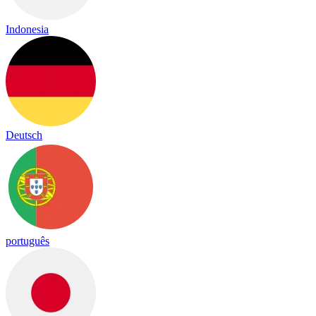
Indonesia
Deutsch
português