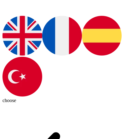
choose