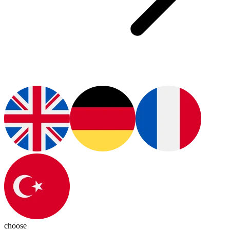
choose