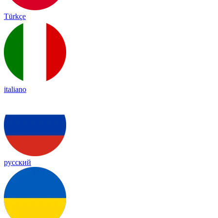
Türkçe
italiano
русский