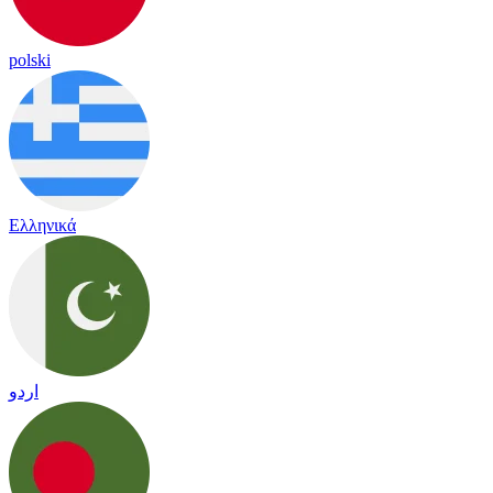
polski
Ελληνικά
اردو