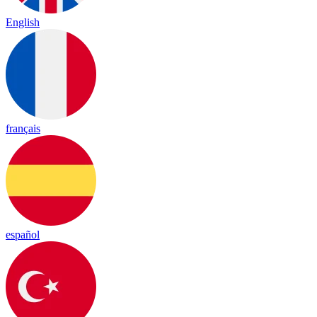
English
français
español