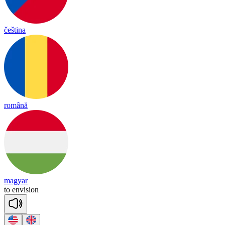
čeština
română
magyar
to
en
vi
sion