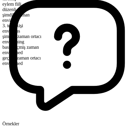
eylem fiili
düzenli
şimdiki zaman
envision
3. tekil kişi
envisions
şimdiki zaman ortacı
envisioning
basit geçmiş zaman
envisioned
geçmiş zaman ortacı
envisioned
Örnekler