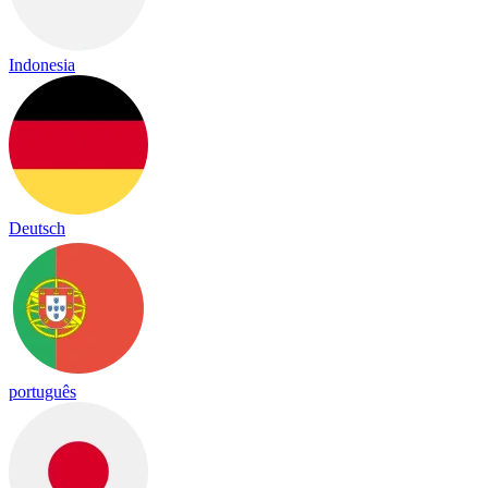
Indonesia
Deutsch
português