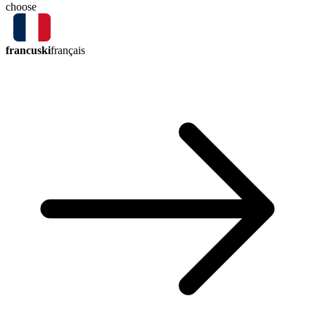
choose
francuski
français