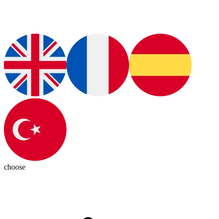
choose