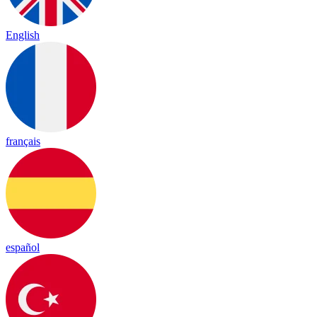
English
français
español