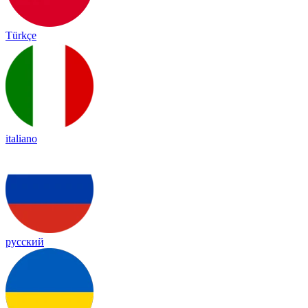
Türkçe
italiano
русский