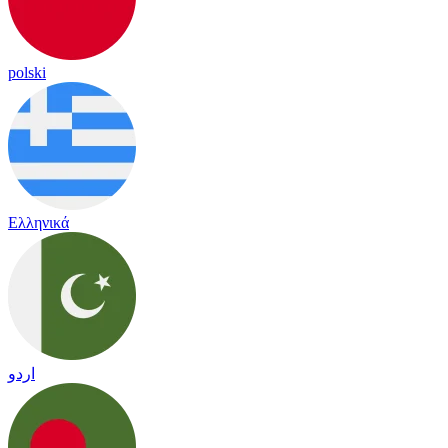
polski
Ελληνικά
اردو