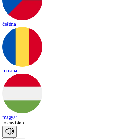
čeština
română
magyar
to
en
vi
sion