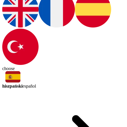
choose
hiszpański
español