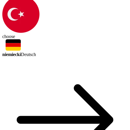
choose
niemiecki
Deutsch