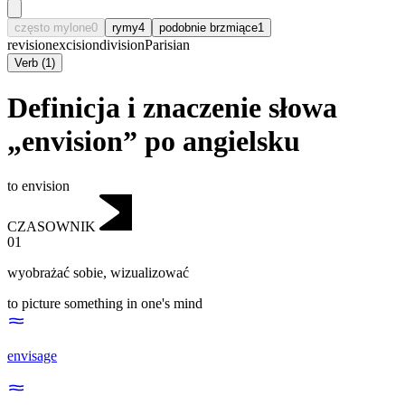
często mylone
0
rymy
4
podobnie brzmiące
1
revision
excision
division
Parisian
Verb
(
1
)
Definicja i znaczenie słowa
„envision” po angielsku
to envision
CZASOWNIK
01
wyobrażać sobie
,
wizualizować
to picture something in one's mind
envisage