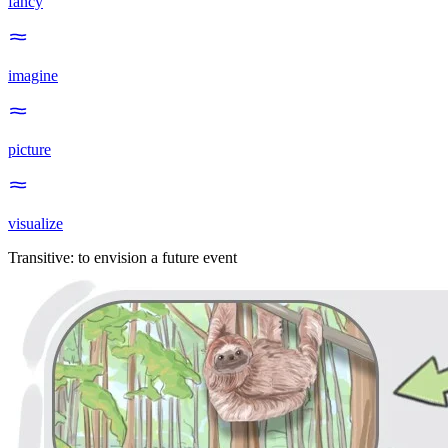
fancy
imagine
picture
visualize
Transitive
:
to envision
a future event