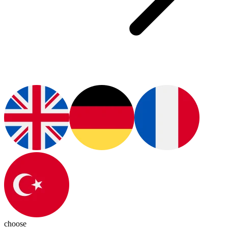
choose