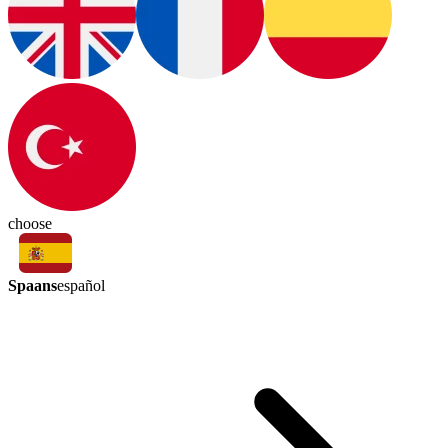
choose
Spaans
español