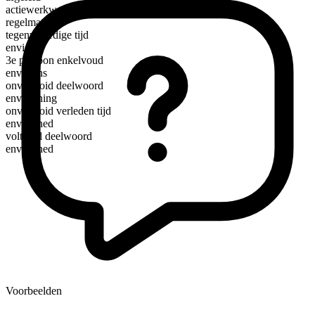
actiewerkwoord
regelmatig
tegenwoordige tijd
envision
3e persoon enkelvoud
envisions
onvoltooid deelwoord
envisioning
onvoltooid verleden tijd
envisioned
voltooid deelwoord
envisioned
Voorbeelden