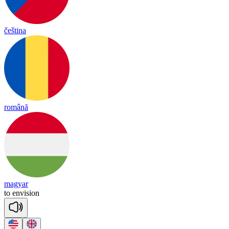
čeština
română
magyar
to
en
vi
sion