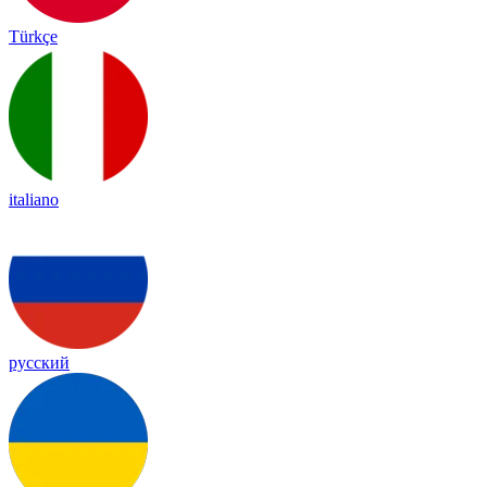
Türkçe
italiano
русский