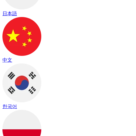
日本語
中文
한국어