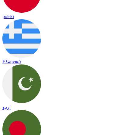
polski
Ελληνικά
اردو