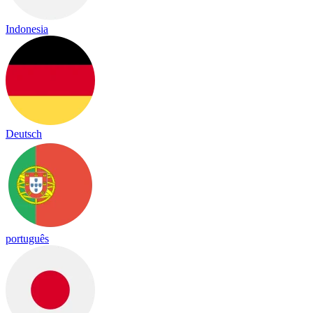
Indonesia
Deutsch
português