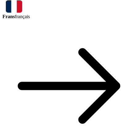
Frans
français