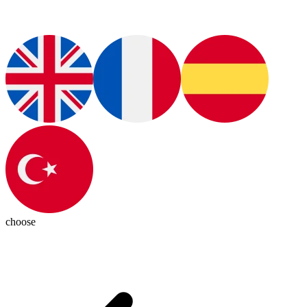
choose