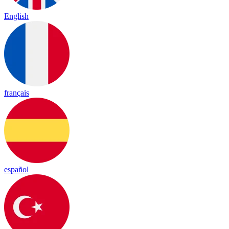
English
français
español