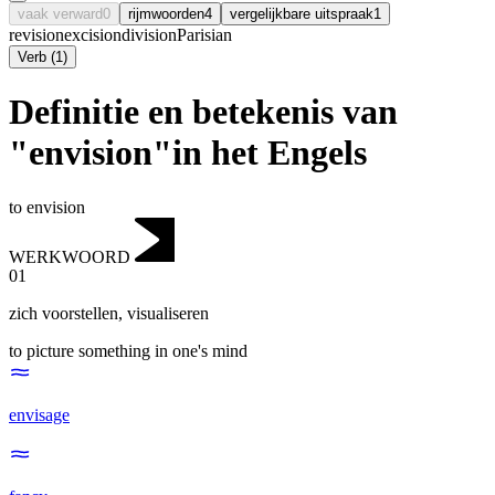
vaak verward
0
rijmwoorden
4
vergelijkbare uitspraak
1
revision
excision
division
Parisian
Verb
(
1
)
Definitie en betekenis van
"envision"in het Engels
to envision
WERKWOORD
01
zich voorstellen
,
visualiseren
to picture something in one's mind
envisage