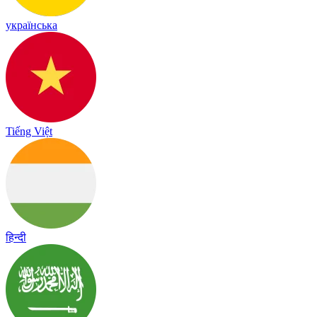
українська
Tiếng Việt
हिन्दी