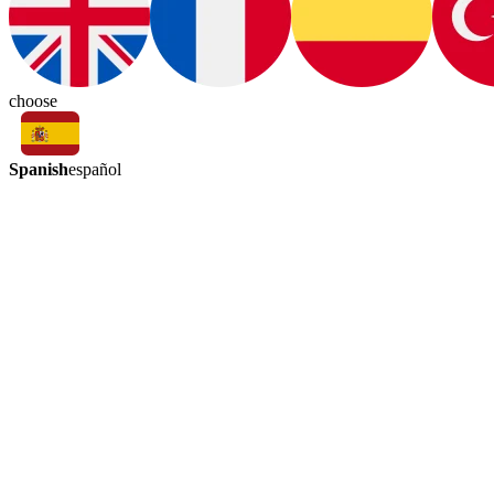
choose
Spanish
español