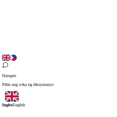
Hanapin
Piliin ang wika ng diksyunaryo
Ingles
English