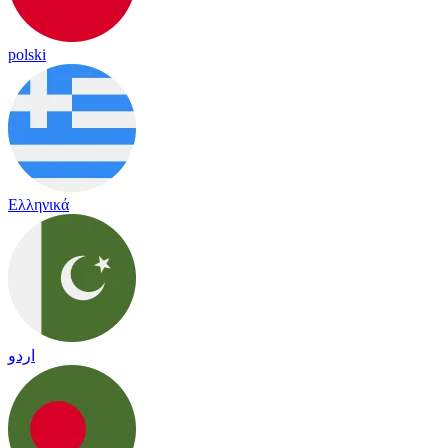
polski
Ελληνικά
اردو