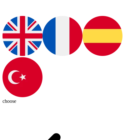
choose