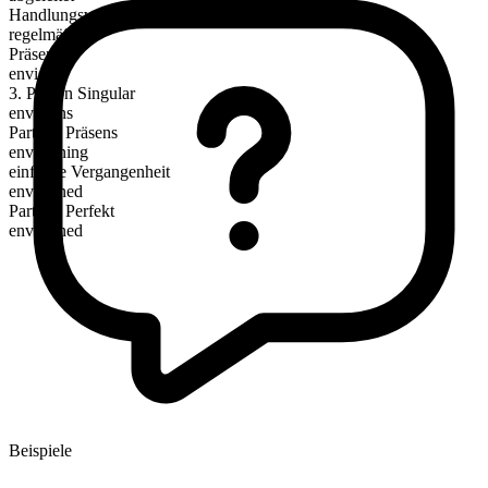
Handlungsverb
regelmäßig
Präsens
envision
3. Person Singular
envisions
Partizip Präsens
envisioning
einfache Vergangenheit
envisioned
Partizip Perfekt
envisioned
Beispiele