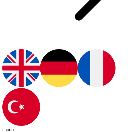
choose