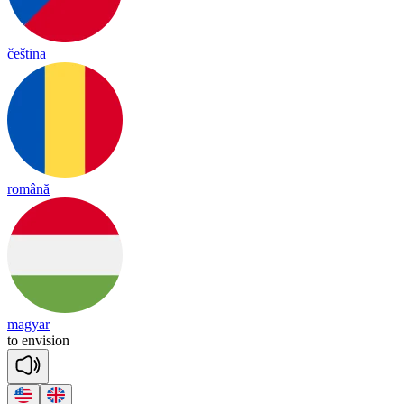
čeština
română
magyar
to
en
vi
sion