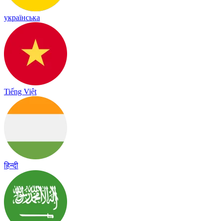
українська
Tiếng Việt
हिन्दी