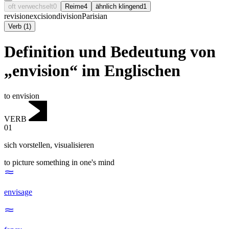
oft verwechselt
0
Reime
4
ähnlich klingend
1
revision
excision
division
Parisian
Verb
(
1
)
Definition und Bedeutung von
„envision“ im Englischen
to envision
VERB
01
sich vorstellen
,
visualisieren
to picture something in one's mind
envisage