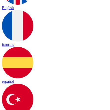
English
français
español