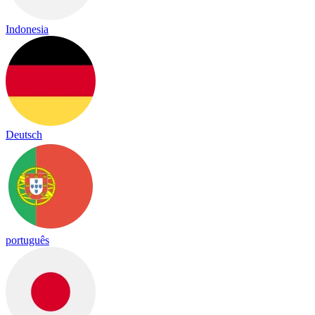
Indonesia
Deutsch
português