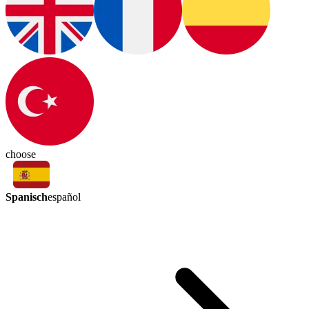
choose
Spanisch
español