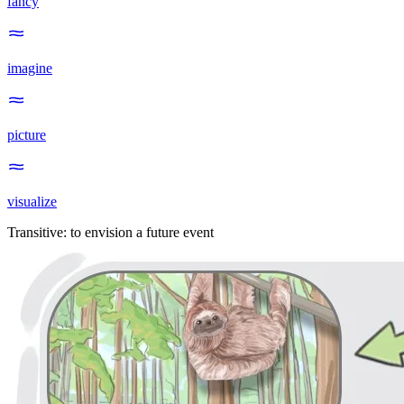
fancy
imagine
picture
visualize
Transitive
:
to envision
a future event