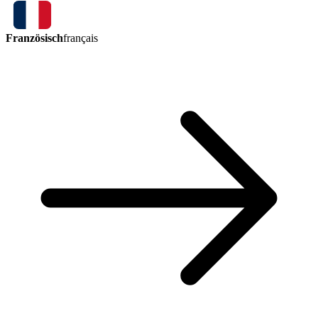
Französisch
français