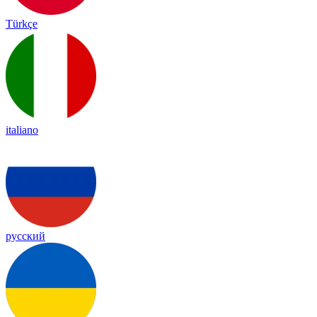
Türkçe
italiano
русский