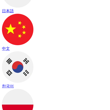
日本語
中文
한국어