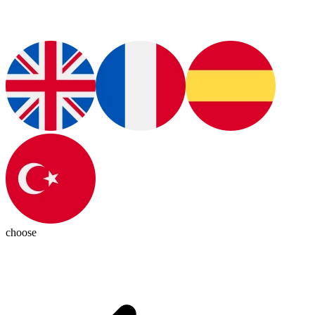
choose