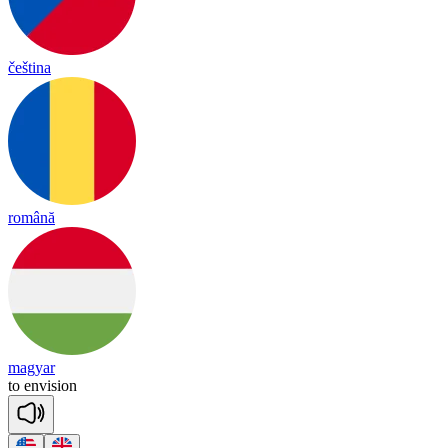
čeština
română
magyar
to
en
vi
sion