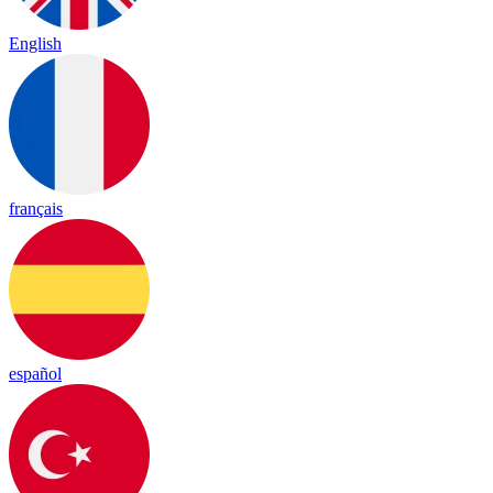
English
français
español