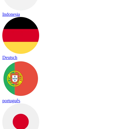
Indonesia
Deutsch
português