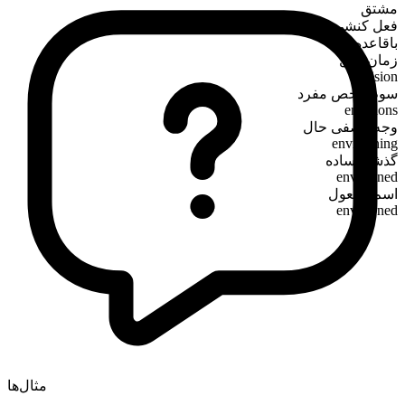
مشتق
فعل کنشی
باقاعده
زمان حال
envision
سوم‌شخص مفرد
envisions
وجه وصفی حال
envisioning
گذشته ساده
envisioned
اسم مفعول
envisioned
مثال‌ها