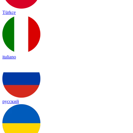
Türkçe
italiano
русский