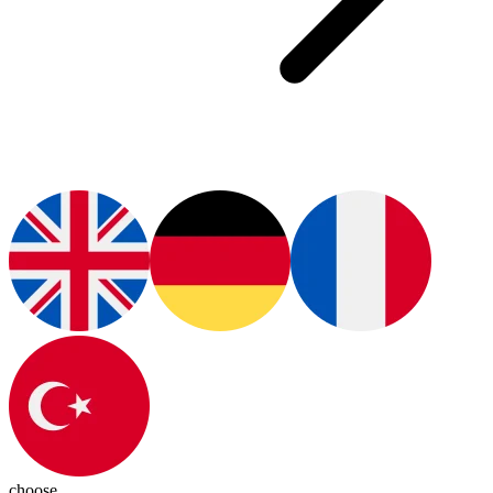
choose