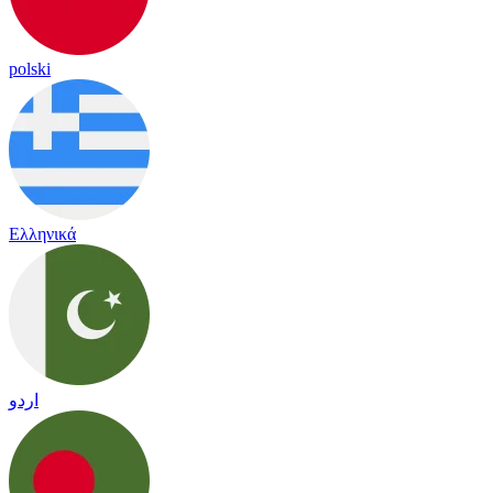
polski
Ελληνικά
اردو