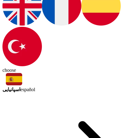
choose
اسپانیایی
español