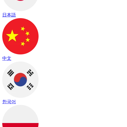
日本語
中文
한국어