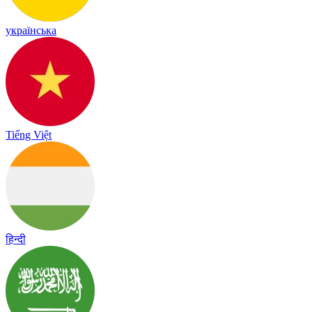
українська
Tiếng Việt
हिन्दी