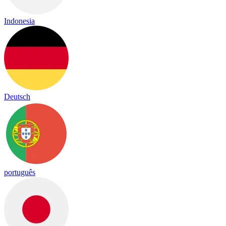
Indonesia
Deutsch
português