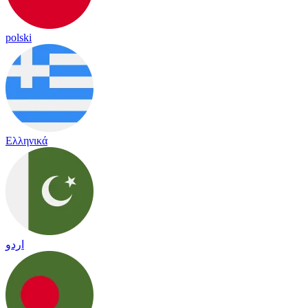
polski
Ελληνικά
اردو