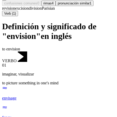
confusiones comunes
0
rimas
4
pronunciación similar
1
revision
excision
division
Parisian
Verb
(
1
)
Definición y significado de
"envision"en inglés
to envision
VERBO
01
imaginar
,
visualizar
to picture something in one's mind
envisage