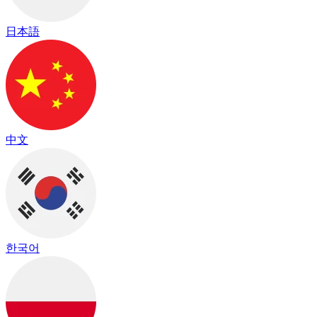
日本語
中文
한국어