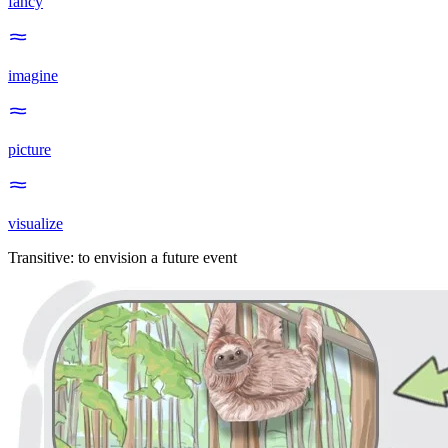
fancy
imagine
picture
visualize
Transitive
:
to envision
a future event