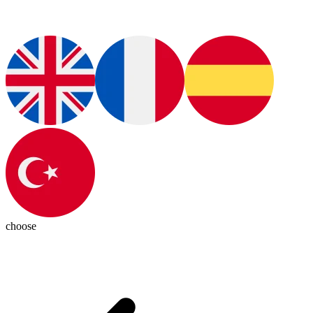
choose