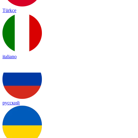
Türkçe
italiano
русский