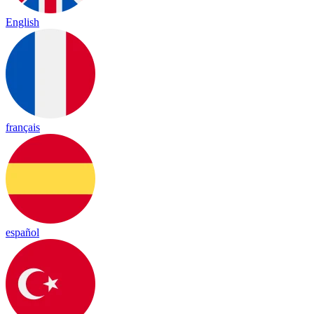
English
français
español