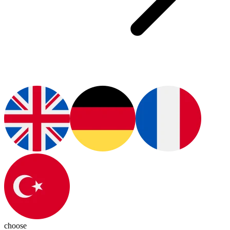
choose