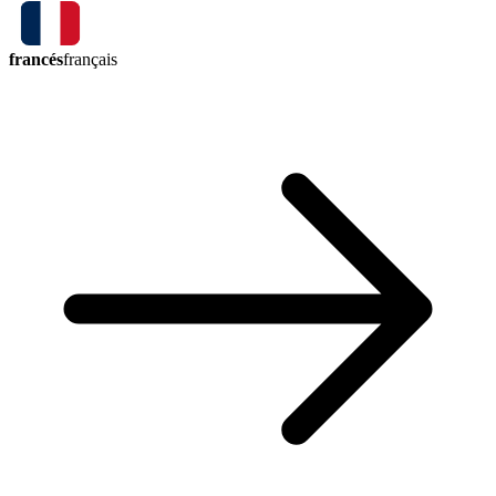
francés
français