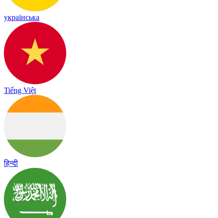
українська
Tiếng Việt
हिन्दी