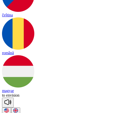
čeština
română
magyar
to
en
vi
sion