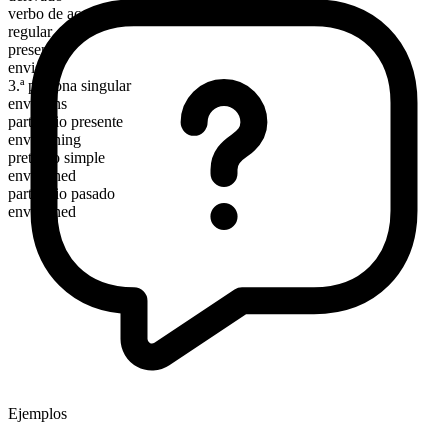
verbo de acción
regular
presente
envision
3.ª persona singular
envisions
participio presente
envisioning
pretérito simple
envisioned
participio pasado
envisioned
Ejemplos