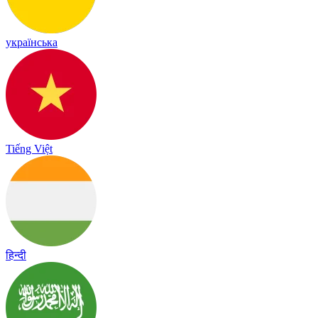
українська
Tiếng Việt
हिन्दी