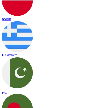
polski
Ελληνικά
اردو