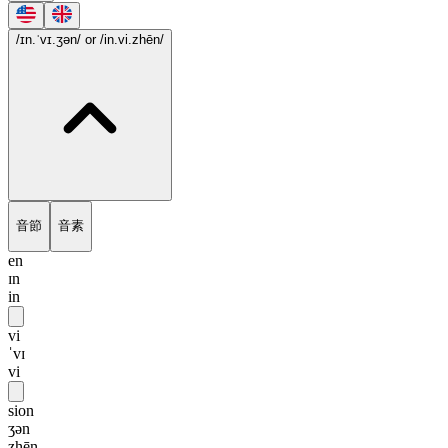
/ɪn.ˈvɪ.ʒən/
or /in.vi.zhēn/
音節
音素
en
ɪn
in
vi
ˈvɪ
vi
sion
ʒən
zhēn