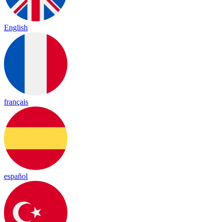
English
français
español