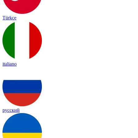
Türkçe
italiano
русский