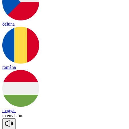
čeština
română
magyar
to
en
vi
sion