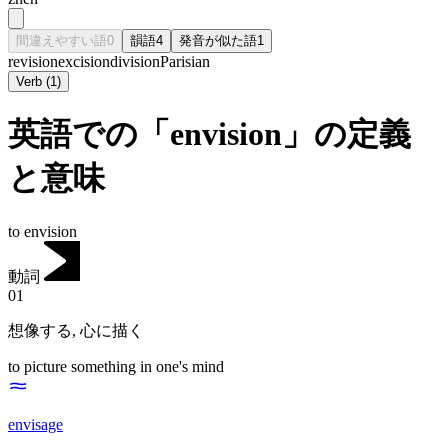
間違えやすい語
0
韻語
4
発音が似た語
1
revision
excision
division
Parisian
Verb
(
1
)
英語での「envision」の定義
と意味
to envision
動詞
01
想像する
,
心に描く
to picture something in one's mind
envisage