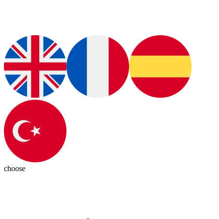
choose