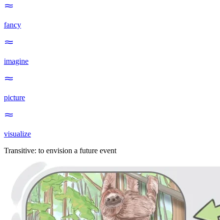
fancy
imagine
picture
visualize
Transitive
:
to envision
a future event