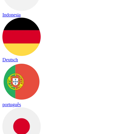
Indonesia
Deutsch
português