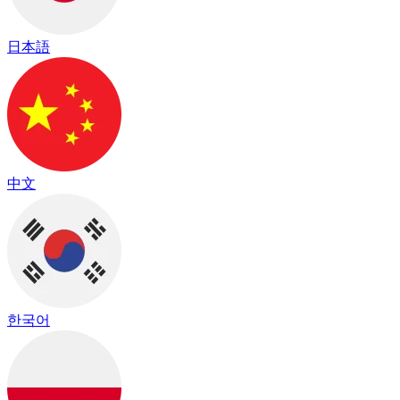
日本語
中文
한국어