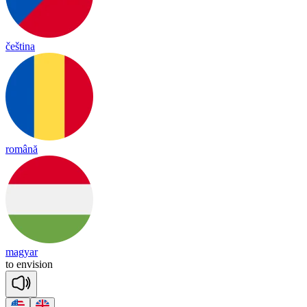
čeština
română
magyar
to
en
vi
sion