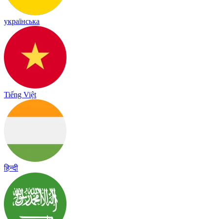
українська
Tiếng Việt
हिन्दी