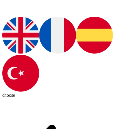
choose