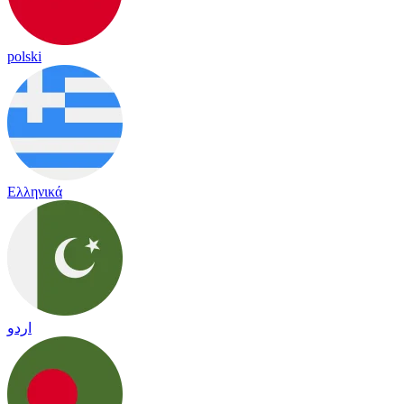
polski
Ελληνικά
اردو