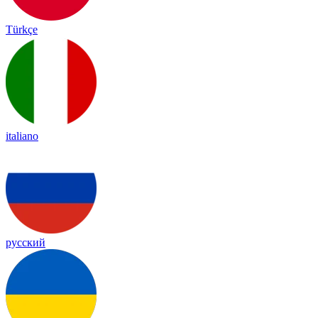
Türkçe
italiano
русский