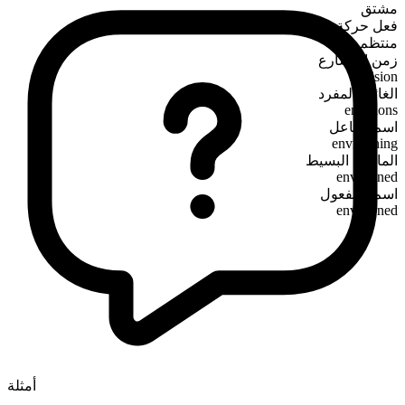
مشتق
فعل حركة
منتظم
زمن المضارع
envision
الغائب المفرد
envisions
اسم الفاعل
envisioning
الماضي البسيط
envisioned
اسم المفعول
envisioned
أمثلة