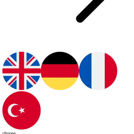
choose