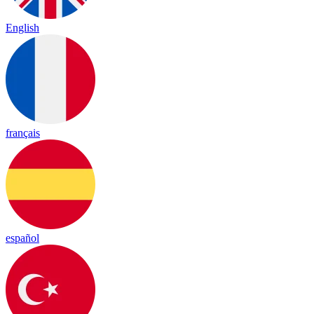
English
français
español