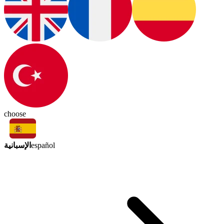
choose
الإسبانية
español