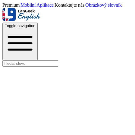
Premium
|
Mobilní Aplikace
|
Kontaktujte nás
|
Obrázkový slovník
Toggle navigation