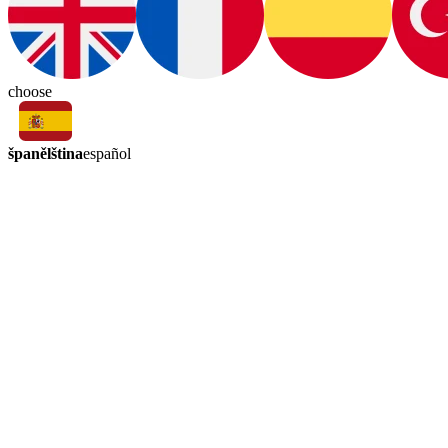
choose
španělština
español