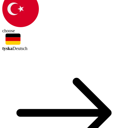
choose
tyska
Deutsch