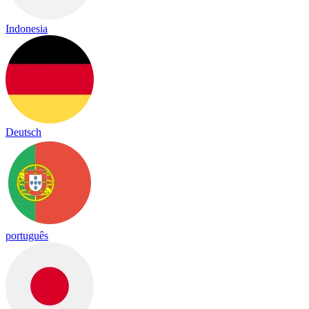
Indonesia
Deutsch
português