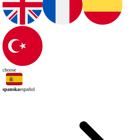
choose
spanska
español