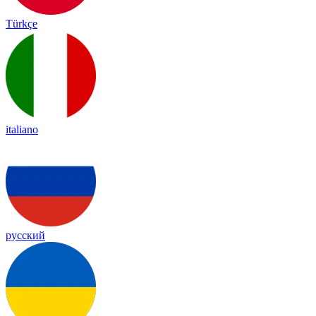
Türkçe
italiano
русский