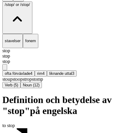
/stɒp/
or /stop/
stavelser
fonem
stop
stɒp
stop
ofta förväxlade
4
rim
4
liknande uttal
3
stoup
stoop
strop
stomp
Verb
(
5
)
Noun
(
12
)
Definition och betydelse av
"stop"på engelska
to stop