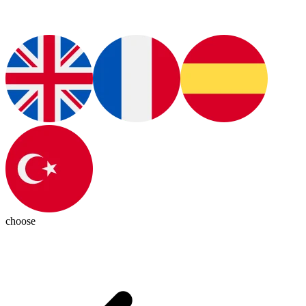
choose