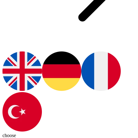
choose