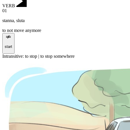
VERB
01
stanna
,
sluta
to not move anymore
start
Intransitive
:
to stop
|
to stop
somewhere