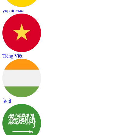
українська
Tiếng Việt
हिन्दी