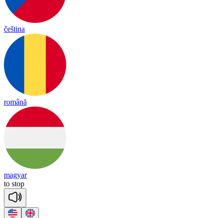
čeština
română
magyar
to
stop