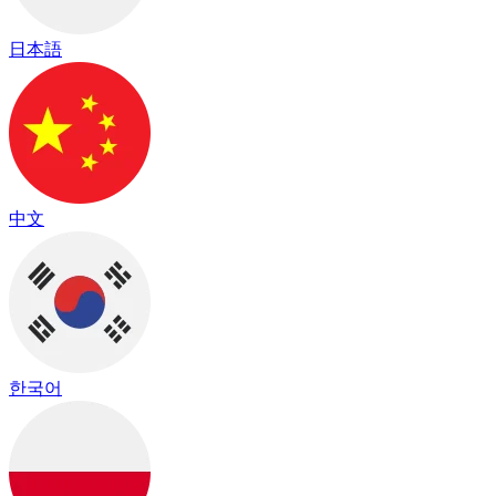
日本語
中文
한국어