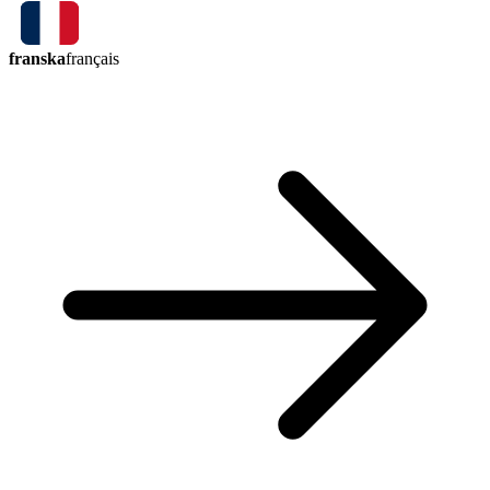
franska
français