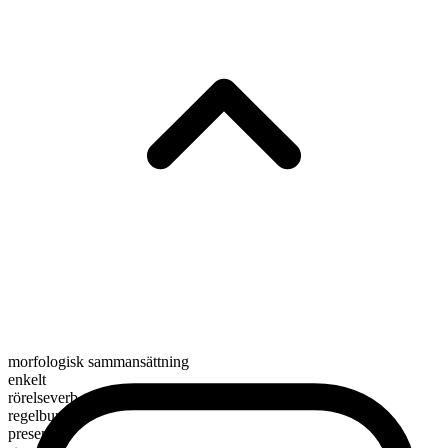
morfologisk sammansättning
enkelt
rörelseverb
regelbundet
presens