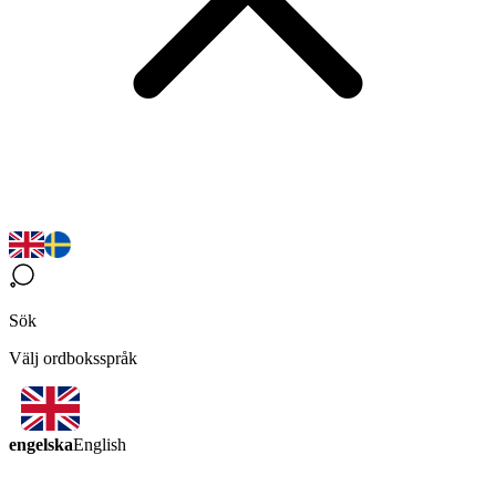
Sök
Välj ordboksspråk
engelska
English