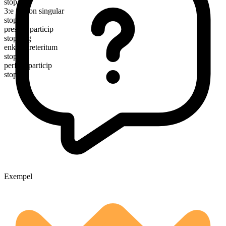
stop
3:e person singular
stops
presens particip
stopping
enkelt preteritum
stopped
perfekt particip
stopped
Exempel