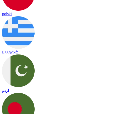
polski
Ελληνικά
اردو