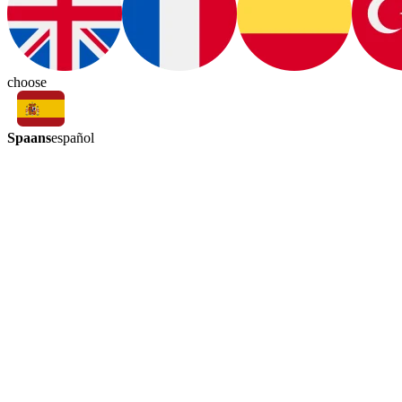
choose
Spaans
español