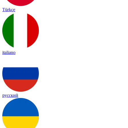
Türkçe
italiano
русский