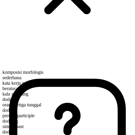
komposisi morfologis
sederhana
kata kerja gerak
beraturan
kala sekarang
dodge
orang ketiga tunggal
dodges
present participle
dodging
simple past
dodged