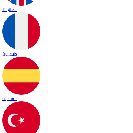
English
français
español