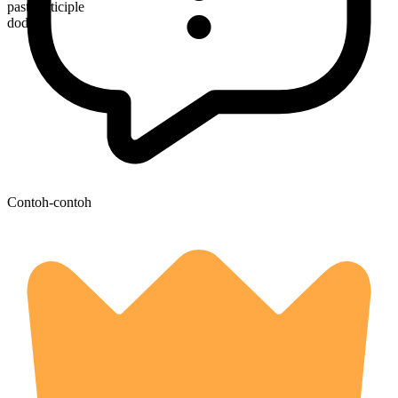
past participle
dodged
Contoh-contoh