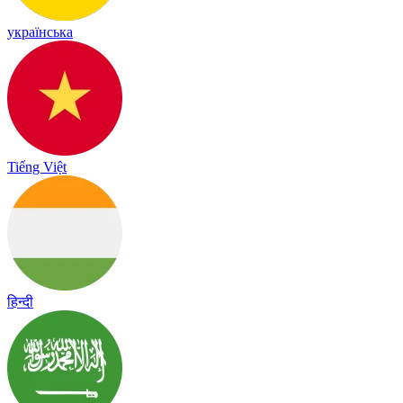
українська
Tiếng Việt
हिन्दी