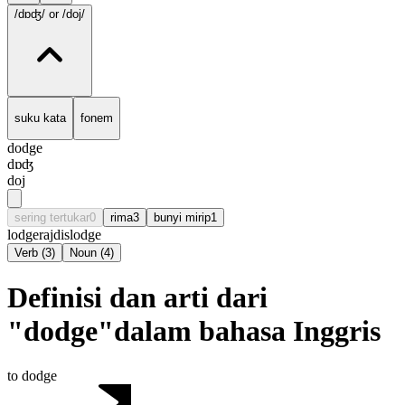
/dɒʤ/
or /doj/
suku kata
fonem
dodge
dɒʤ
doj
sering tertukar
0
rima
3
bunyi mirip
1
lodge
raj
dislodge
Verb
(
3
)
Noun
(
4
)
Definisi dan arti dari
"dodge"dalam bahasa Inggris
to dodge