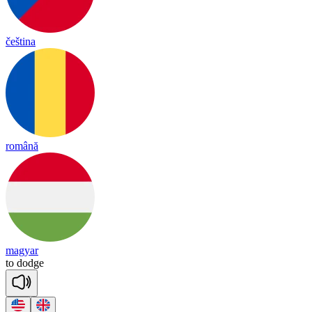
čeština
română
magyar
to
dodge