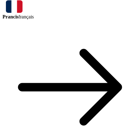
Prancis
français