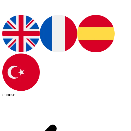
choose