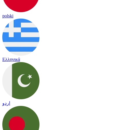
polski
Ελληνικά
اردو