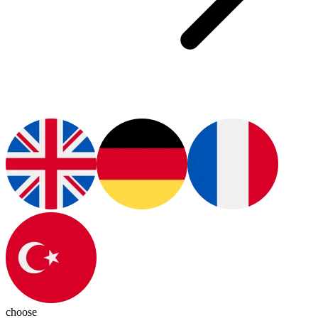
choose