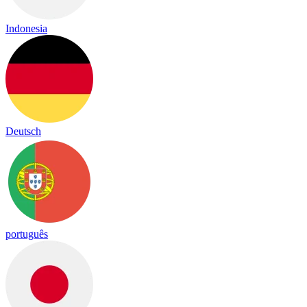
Indonesia
Deutsch
português