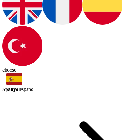
choose
Spanyol
español