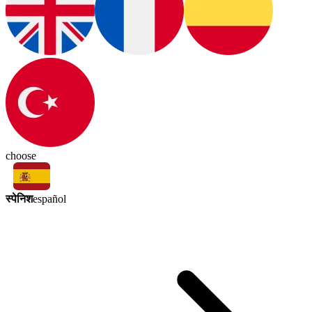
choose
स्पेनिश
español