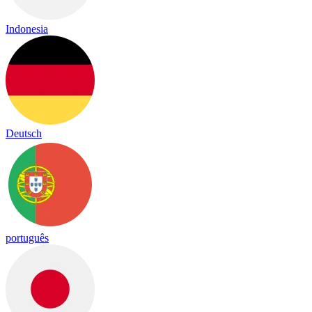
Indonesia
Deutsch
português