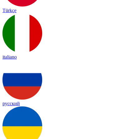
Türkçe
italiano
русский