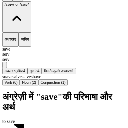
/seɪv/
or /seiv/
अक्षरखंड
ध्वनिम
save
seɪv
seiv
अक्सर भ्रमित
4
तुकांत
4
मिलते-जुलते उच्चारण
1
suave
salve
stave
shave
Verb
(
6
)
Noun
(
2
)
Conjunction
(
1
)
अंग्रेज़ी में "save"की परिभाषा और
अर्थ
to save