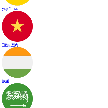
українська
Tiếng Việt
हिन्दी