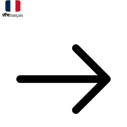
फ़्रेंच
français