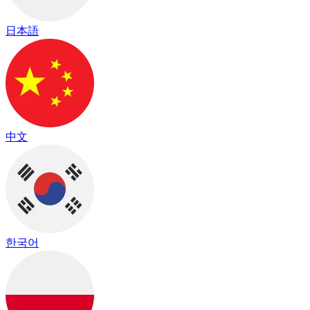
日本語
中文
한국어