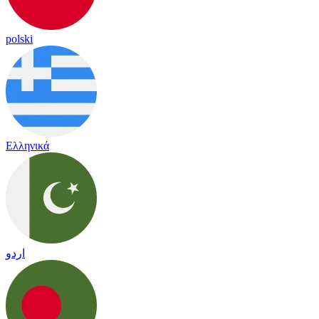
polski
Ελληνικά
اردو