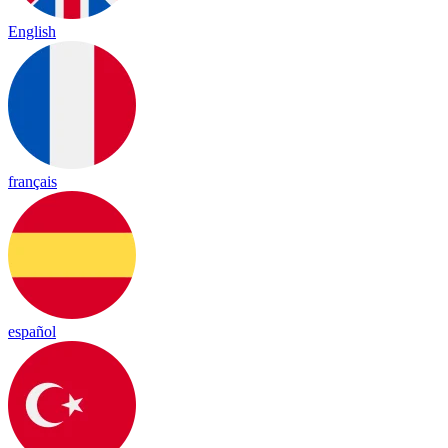
English
français
español