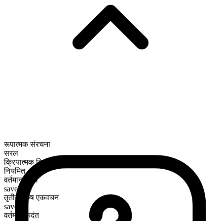
रूपात्मक संरचना
सरल
क्रियात्मक क्रिया
नियमित
वर्तमान काल
save
तृतीय पुरुष एकवचन
saves
वर्तमान कृदंत