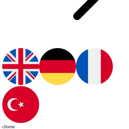
choose