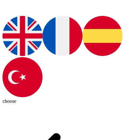
choose