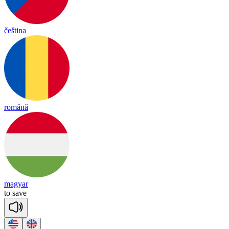
čeština
română
magyar
to
save