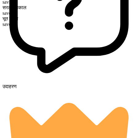
saving
सरल भूतकाल
saved
भूत कृदंत
saved
उदाहरण