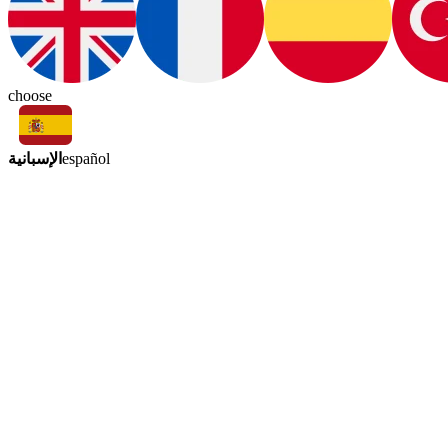
choose
الإسبانية
español