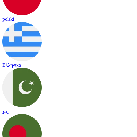
polski
Ελληνικά
اردو