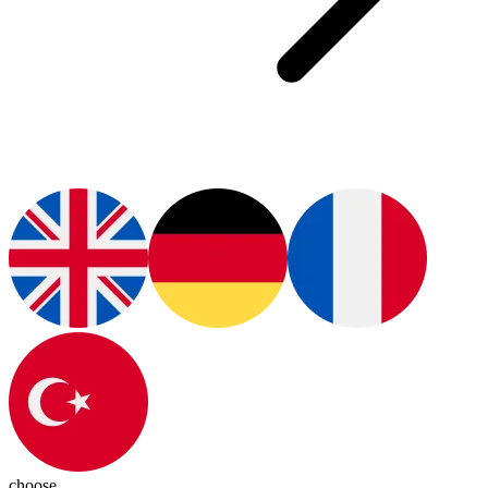
choose