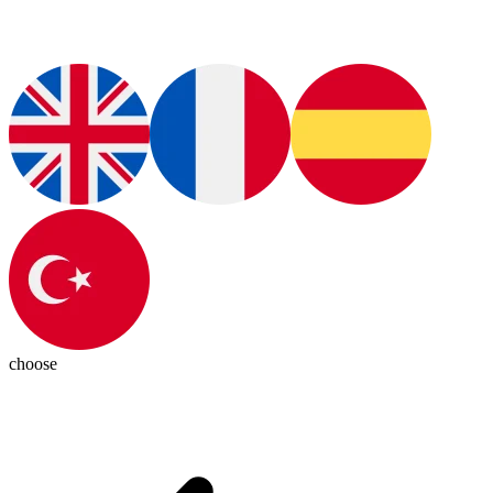
choose