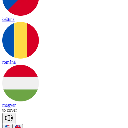
čeština
română
magyar
to
co
ver