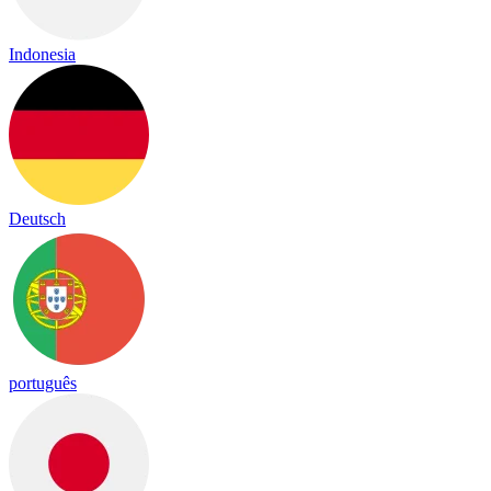
Indonesia
Deutsch
português