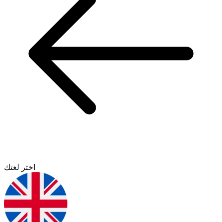
اختر لغتك