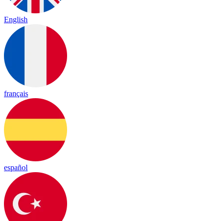
English
français
español