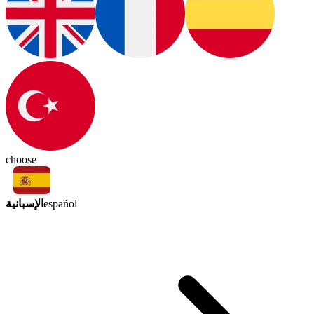
choose
الإسبانية
español