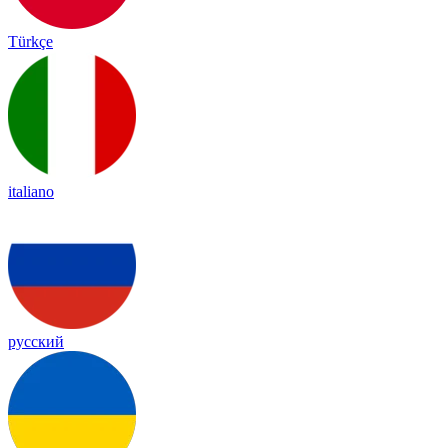
Türkçe
italiano
русский