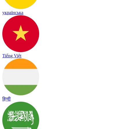
українська
Tiếng Việt
हिन्दी