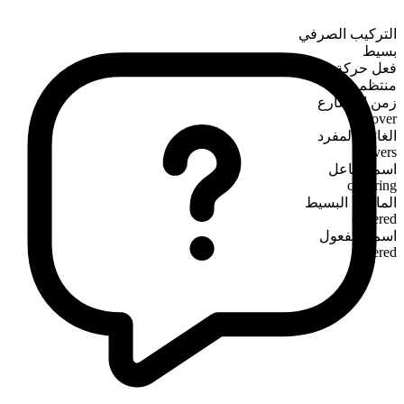
التركيب الصرفي
بسيط
فعل حركة
منتظم
زمن المضارع
cover
الغائب المفرد
covers
اسم الفاعل
covering
الماضي البسيط
covered
اسم المفعول
covered