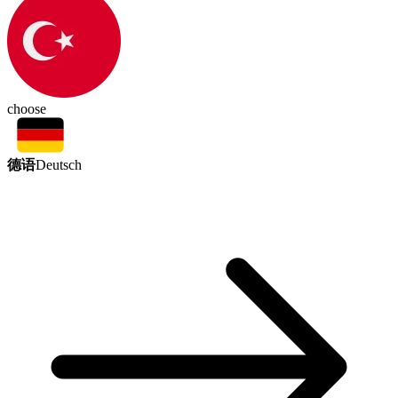
choose
德语
Deutsch