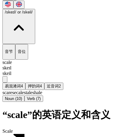
/skeɪl/
or /skeil/
音节
音位
scale
skeɪl
skeil
易混淆词
4
押韵词
4
近音词
2
scare
secale
stale
shale
Noun
(
10
)
Verb
(
7
)
“scale”的英语定义和含义
Scale