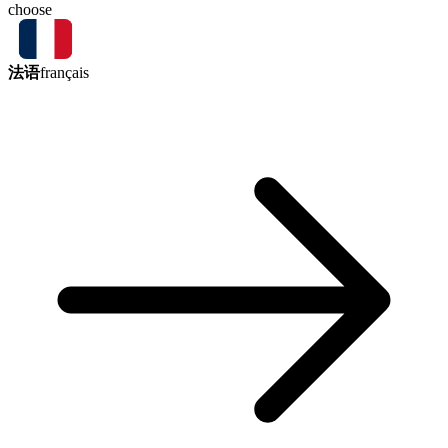
choose
法语
français