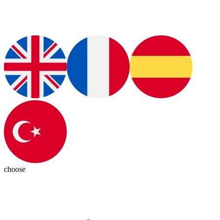
choose