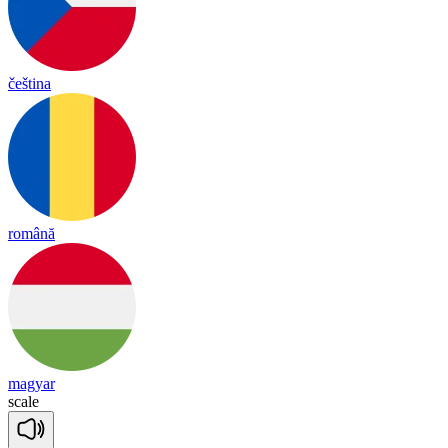
čeština
română
magyar
scale