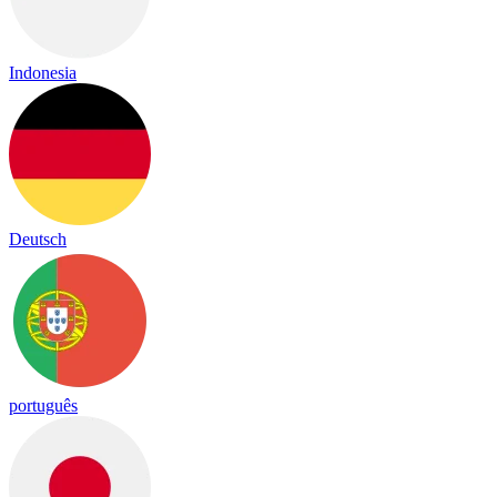
Indonesia
Deutsch
português