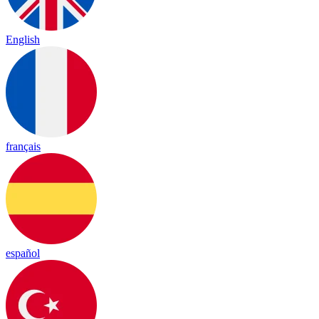
English
français
español