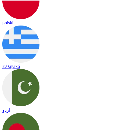
polski
Ελληνικά
اردو