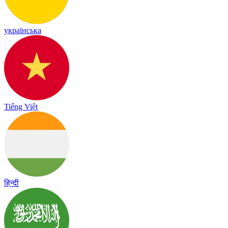
українська
Tiếng Việt
हिन्दी