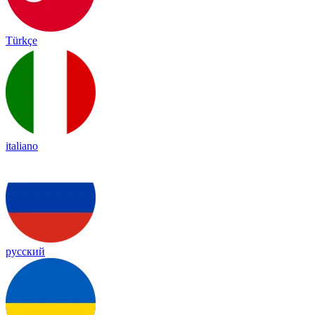
Türkçe
italiano
русский