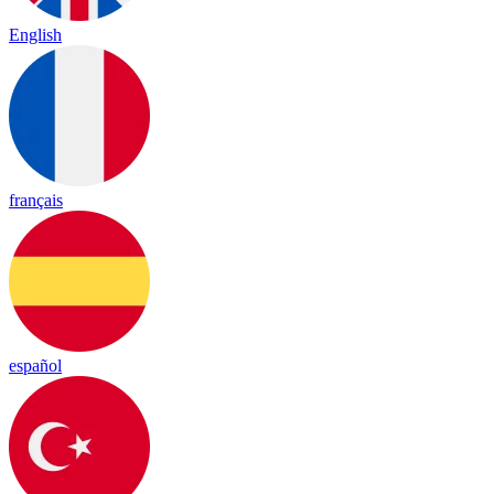
English
français
español