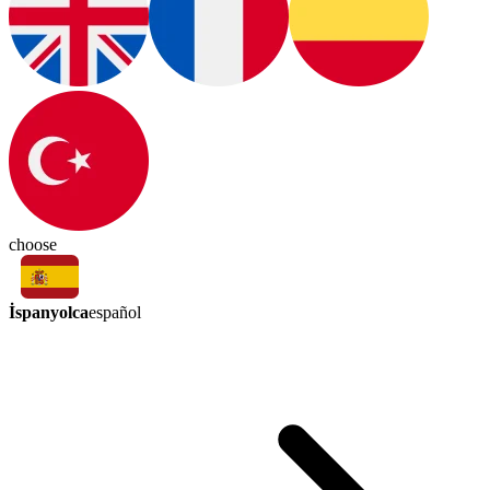
choose
İspanyolca
español