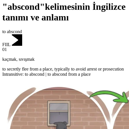
"abscond"kelimesinin İngilizce
tanımı ve anlamı
to abscond
FIIL
01
kaçmak
,
sıvışmak
to secretly flee from a place, typically to avoid arrest or prosecution
Intransitive
:
to abscond
|
to abscond
from a place