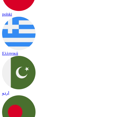
polski
Ελληνικά
اردو