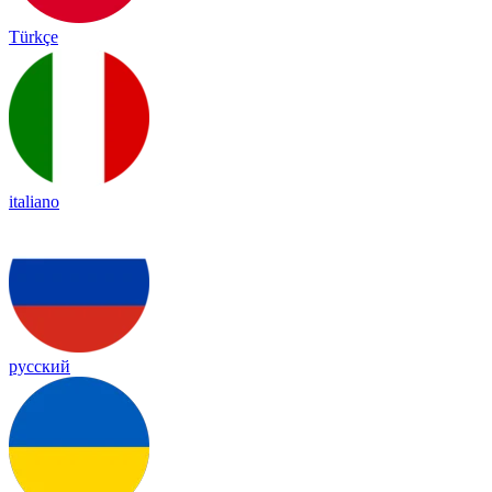
Türkçe
italiano
русский