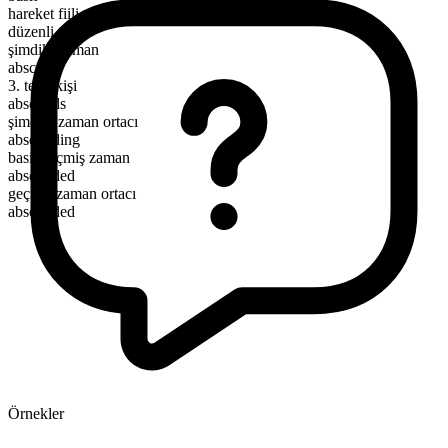
hareket fiili
düzenli
şimdiki zaman
abscond
3. tekil kişi
absconds
şimdiki zaman ortacı
absconding
basit geçmiş zaman
absconded
geçmiş zaman ortacı
absconded
Örnekler