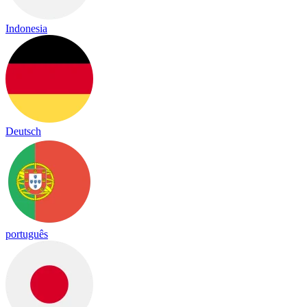
Indonesia
Deutsch
português