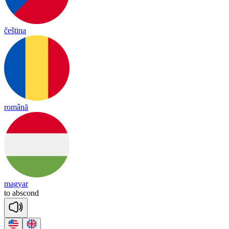
čeština
română
magyar
to
abs
cond