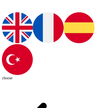
choose