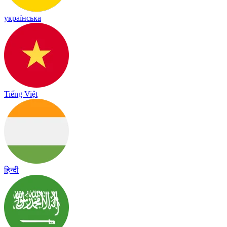
українська
Tiếng Việt
हिन्दी