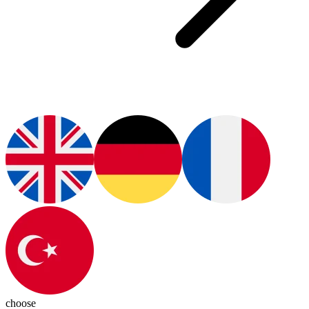
choose