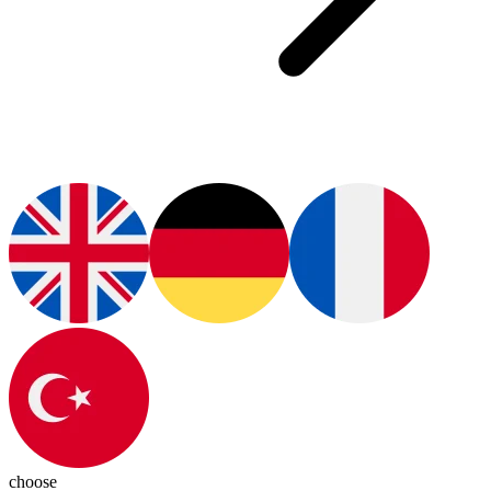
choose