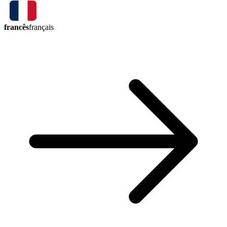
francês
français