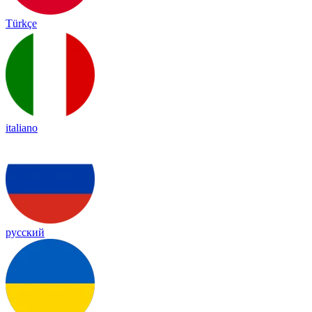
Türkçe
italiano
русский