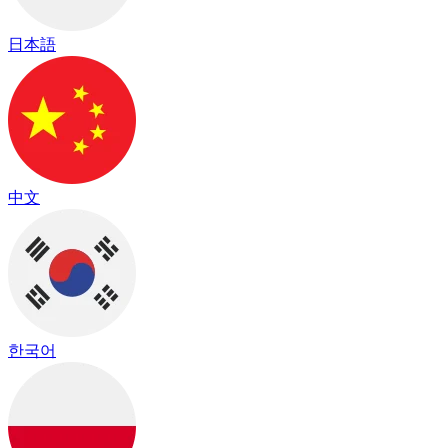
日本語
中文
한국어