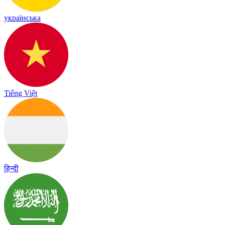
українська
Tiếng Việt
हिन्दी