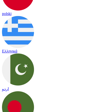
polski
Ελληνικά
اردو