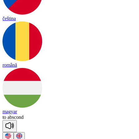
čeština
română
magyar
to
abs
cond