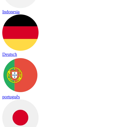
Indonesia
Deutsch
português