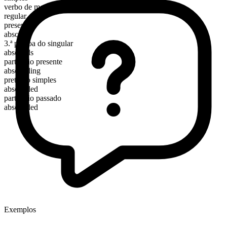
verbo de movimento
regular
presente
abscond
3.ª pessoa do singular
absconds
particípio presente
absconding
pretérito simples
absconded
particípio passado
absconded
Exemplos