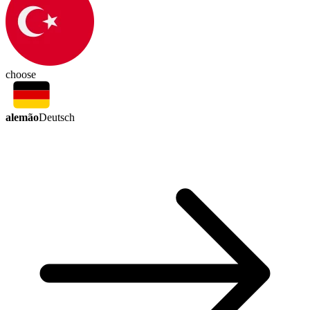
choose
alemão
Deutsch