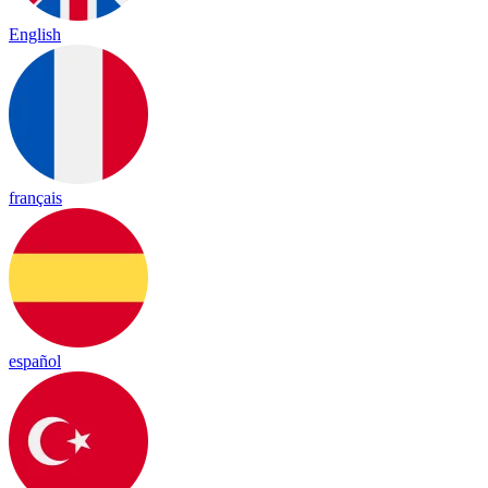
English
français
español