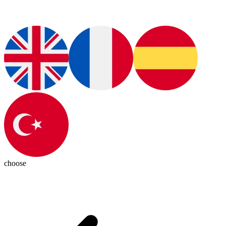
choose