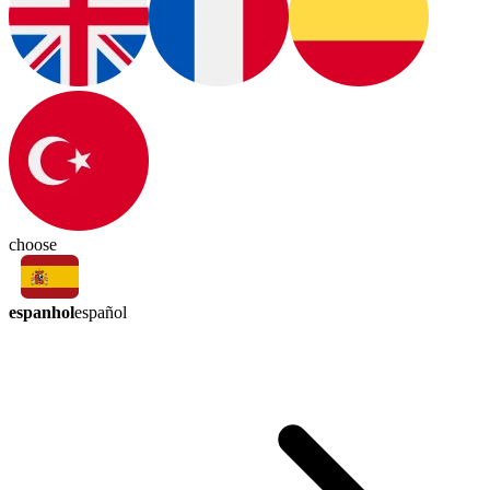
choose
espanhol
español