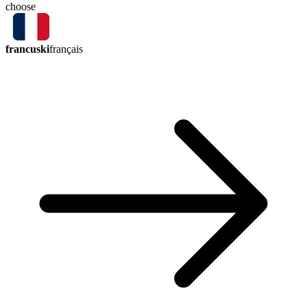
choose
francuski
français