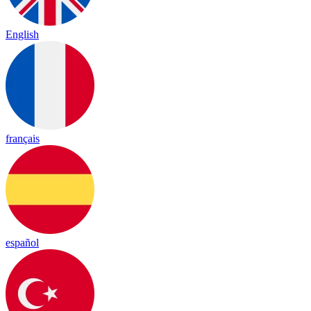
English
français
español