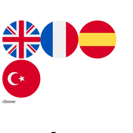
choose