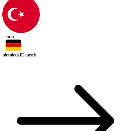
choose
niemiecki
Deutsch