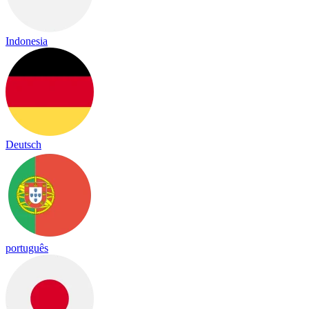
Indonesia
Deutsch
português