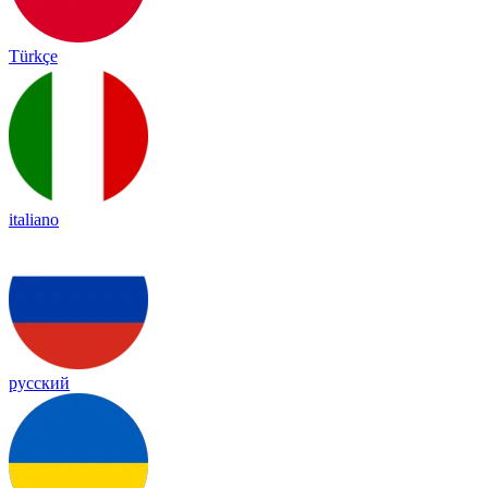
Türkçe
italiano
русский