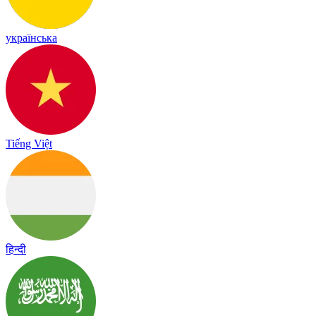
українська
Tiếng Việt
हिन्दी