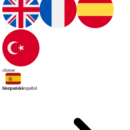
choose
hiszpański
español