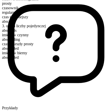
prosty
czasownik ruchu
regularny
czas teraźniejszy
abscond
3. osoba liczby pojedynczej
absconds
imiesłów czynny
absconding
czas przeszły prosty
absconded
imiesłów bierny
absconded
Przykłady