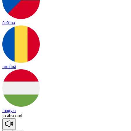
čeština
română
magyar
to
abs
cond