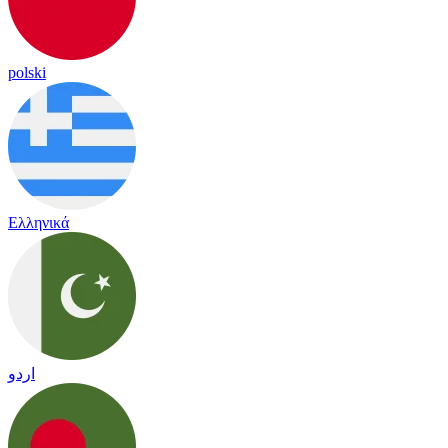
polski
Ελληνικά
اردو