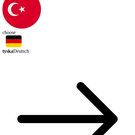
choose
tyska
Deutsch