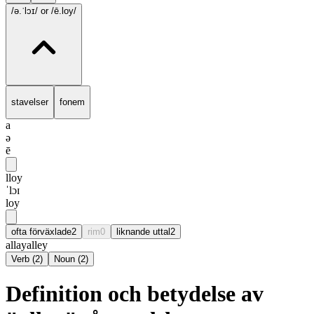
/ə.ˈlɔɪ/
or /ē.loy/
stavelser
fonem
a
ə
ē
lloy
ˈlɔɪ
loy
ofta förväxlade
2
rim
0
liknande uttal
2
allay
alley
Verb
(
2
)
Noun
(
2
)
Definition och betydelse av