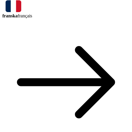
franska
français