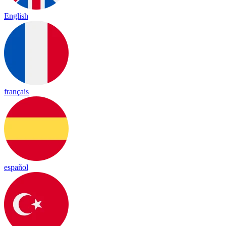
English
français
español