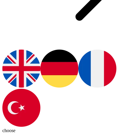
choose