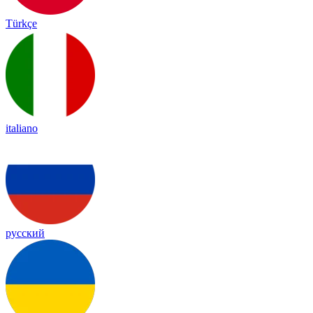
Türkçe
italiano
русский