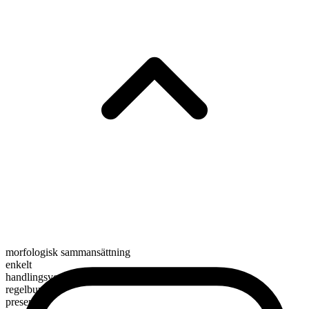
morfologisk sammansättning
enkelt
handlingsverb
regelbundet
presens