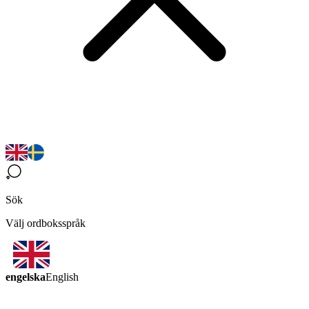
Sök
Välj ordboksspråk
engelska
English