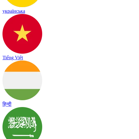
українська
Tiếng Việt
हिन्दी