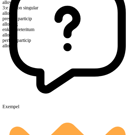
alloy
3:e person singular
alloys
presens particip
alloying
enkelt preteritum
alloyed
perfekt particip
alloyed
Exempel