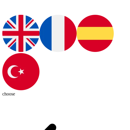
choose