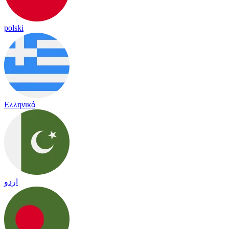
polski
Ελληνικά
اردو