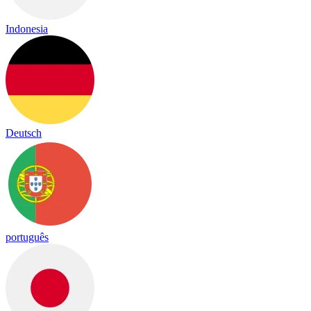
Indonesia
Deutsch
português