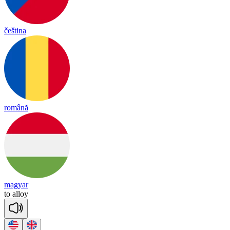
čeština
română
magyar
to
a
lloy