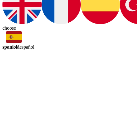
choose
spaniolă
español