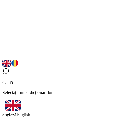
Caută
Selectați limba dicționarului
engleză
English