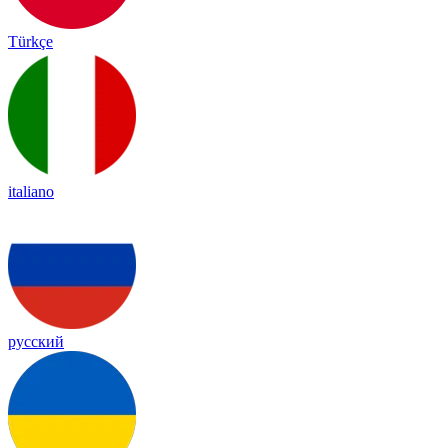
Türkçe
italiano
русский