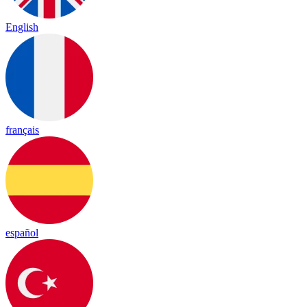
English
français
español