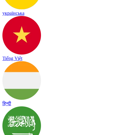
українська
Tiếng Việt
हिन्दी