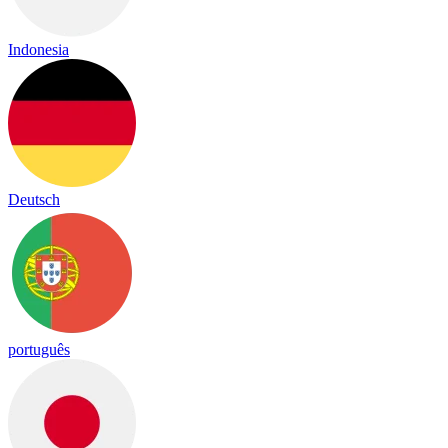
Indonesia
Deutsch
português