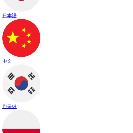
日本語
中文
한국어