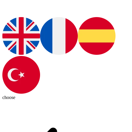
choose