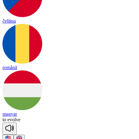
čeština
română
magyar
to
e
volve