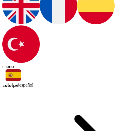
choose
اسپانیایی
español