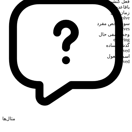
فعل کنشی
باقاعده
زمان حال
evolve
سوم‌شخص مفرد
evolves
وجه وصفی حال
evolving
گذشته ساده
evolved
اسم مفعول
evolved
مثال‌ها