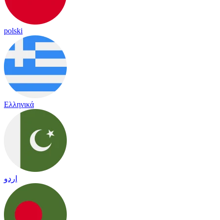
polski
Ελληνικά
اردو