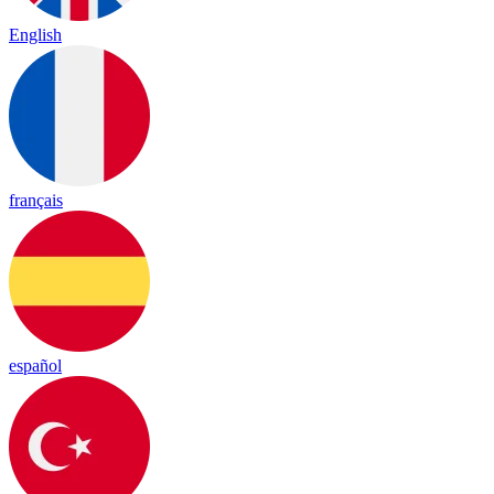
English
français
español