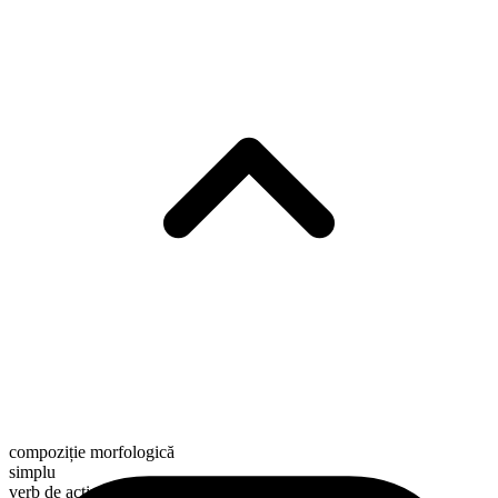
compoziție morfologică
simplu
verb de acțiune