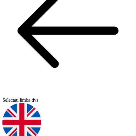
Selectați limba dvs