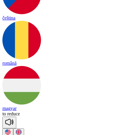
čeština
română
magyar
to
re
duce