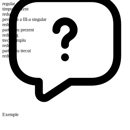
regulat
timpul prezent
reduce
persoana a III-a singular
reduces
participiu prezent
reducing
trecut simplu
reduced
participiu trecut
reduced
Exemple