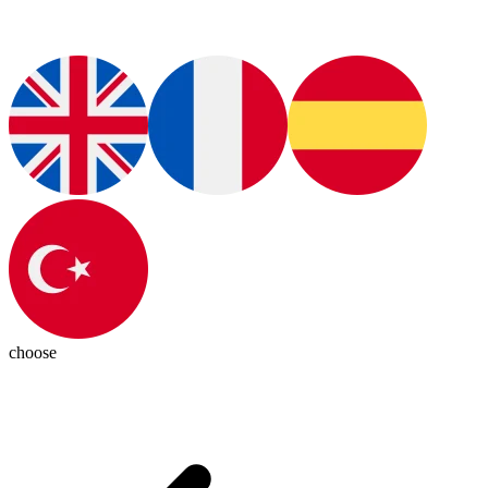
choose