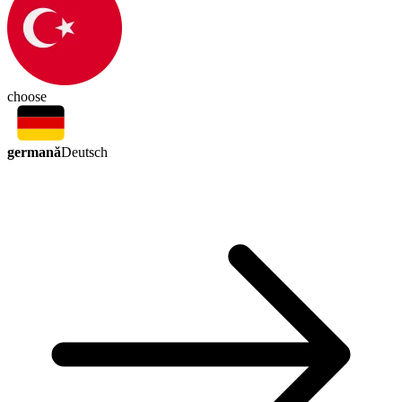
choose
germană
Deutsch