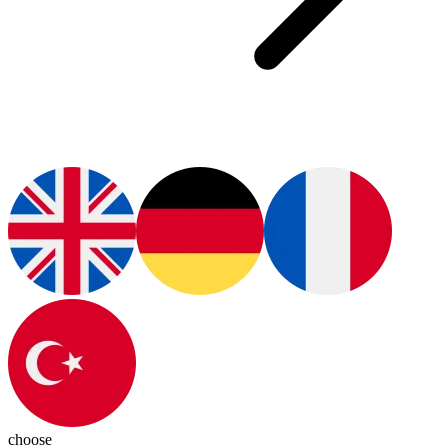
choose