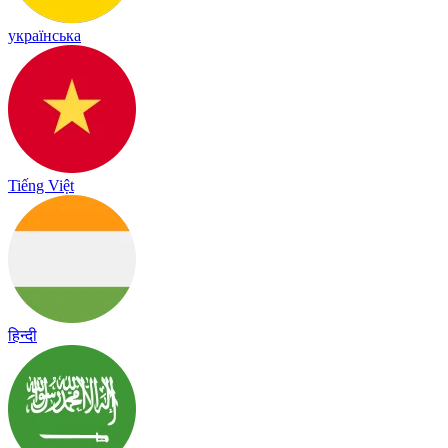
українська
Tiếng Việt
हिन्दी