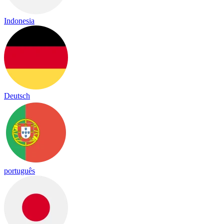
Indonesia
Deutsch
português