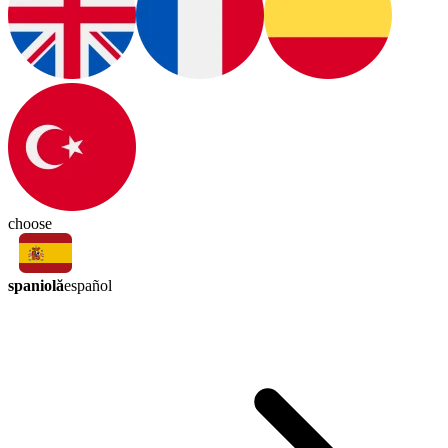
choose
spaniolă
español