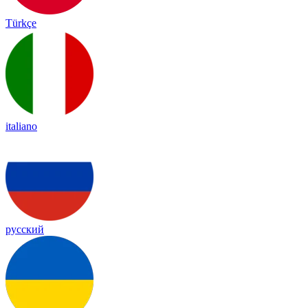
Türkçe
italiano
русский