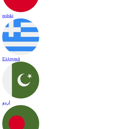
polski
Ελληνικά
اردو