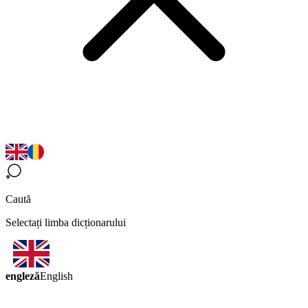
Caută
Selectați limba dicționarului
engleză
English