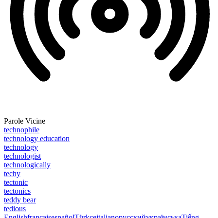
Parole Vicine
technophile
technology education
technology
technologist
technologically
techy
tectonic
tectonics
teddy bear
tedious
English
français
español
Türkçe
italiano
русский
українська
Tiếng