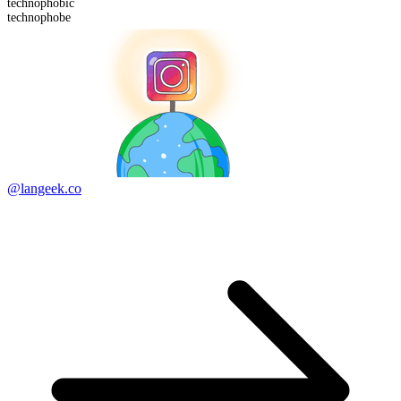
technophobic
technophobe
@langeek.co