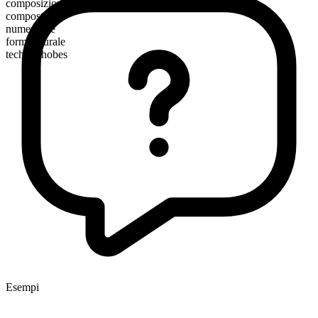
composizione morfologica
composto
numerabile
forma plurale
technophobes
Esempi