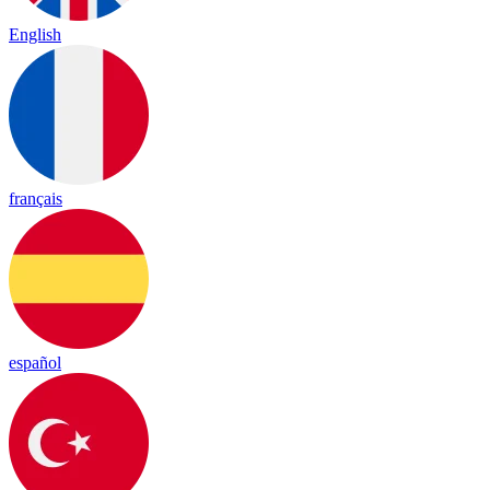
English
français
español