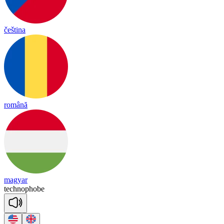
čeština
română
magyar
tech
no
phobe