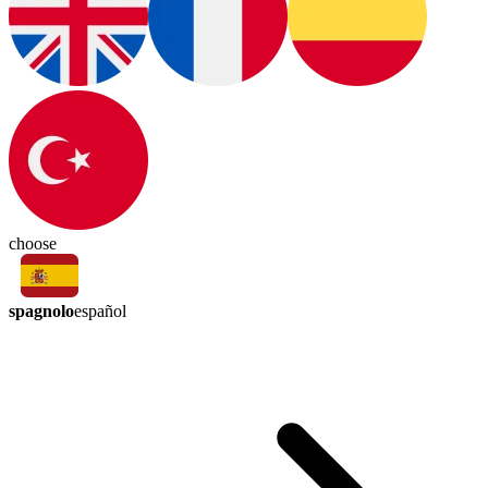
choose
spagnolo
español