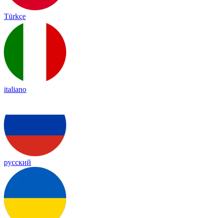
Türkçe
italiano
русский