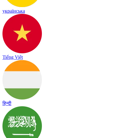
українська
Tiếng Việt
हिन्दी