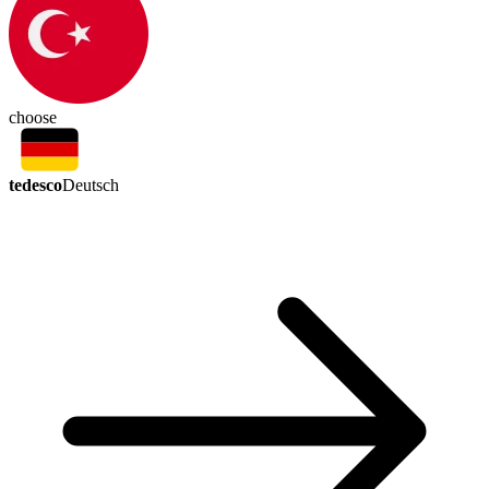
choose
tedesco
Deutsch