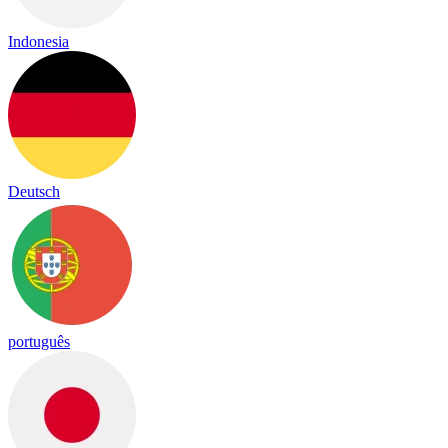
Indonesia
Deutsch
português