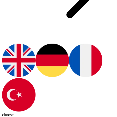
choose