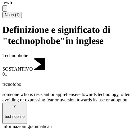
fewb
Noun
(
1
)
Definizione e significato di
"technophobe"in inglese
Technophobe
SOSTANTIVO
01
tecnofobo
someone who is resistant or apprehensive towards technology, often
avoiding or expressing fear or aversion towards its use or adoption
technophile
informazioni grammaticali