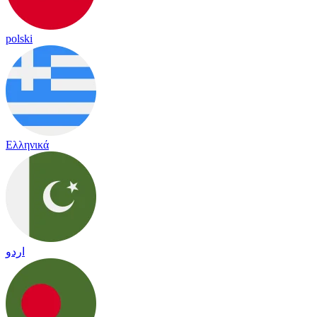
polski
Ελληνικά
اردو