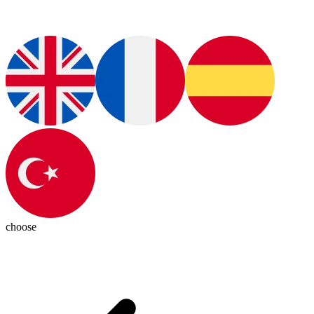
choose