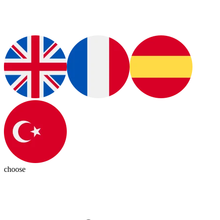
choose