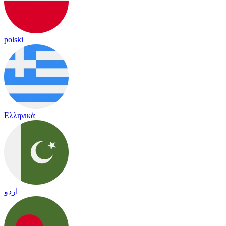
polski
Ελληνικά
اردو