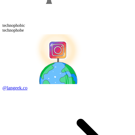
technophobic
technophobe
@langeek.co