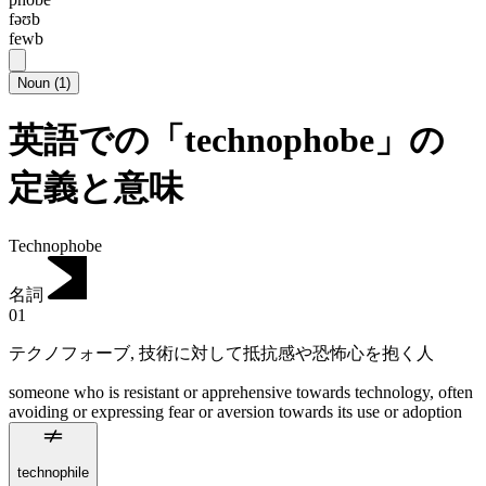
fəʊb
fewb
Noun
(
1
)
英語での「technophobe」の
定義と意味
Technophobe
名詞
01
テクノフォーブ
,
技術に対して抵抗感や恐怖心を抱く人
someone who is resistant or apprehensive towards technology, often
avoiding or expressing fear or aversion towards its use or adoption
technophile