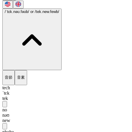
/ˈtɛk.nəʊ.fəʊb/
or /tek.new.fewb/
音節
音素
tech
ˈtɛk
tek
no
nəʊ
new
phobe