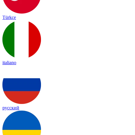
Türkçe
italiano
русский