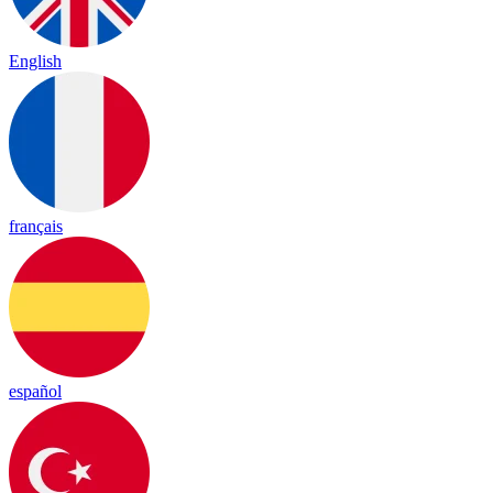
English
français
español