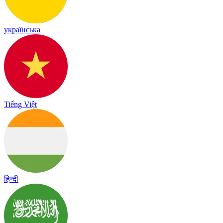
українська
Tiếng Việt
हिन्दी