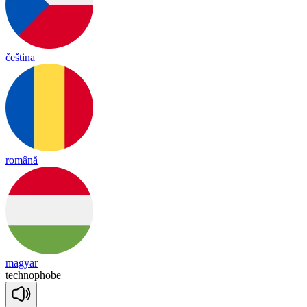
čeština
română
magyar
tech
no
phobe