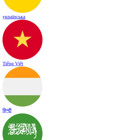
українська
Tiếng Việt
हिन्दी