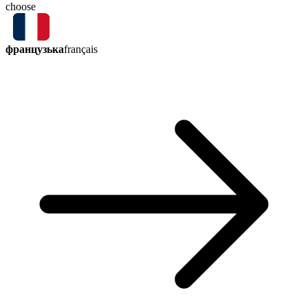
choose
французька
français