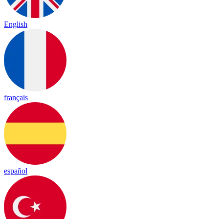
English
français
español