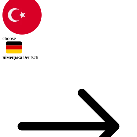
choose
німецька
Deutsch