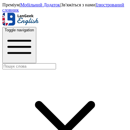
Преміум
|
Мобільний Додаток
|
Зв'яжіться з нами
|
Ілюстрований
словник
Toggle navigation