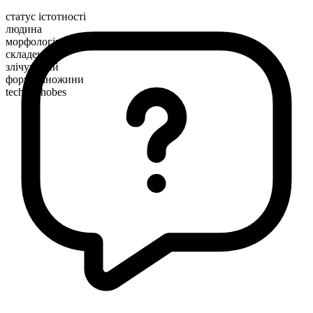
статус істотності
людина
морфологічна будова
складене
злічуваний
форма множини
technophobes