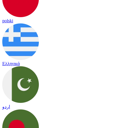
polski
Ελληνικά
اردو