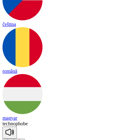
čeština
română
magyar
tech
no
phobe