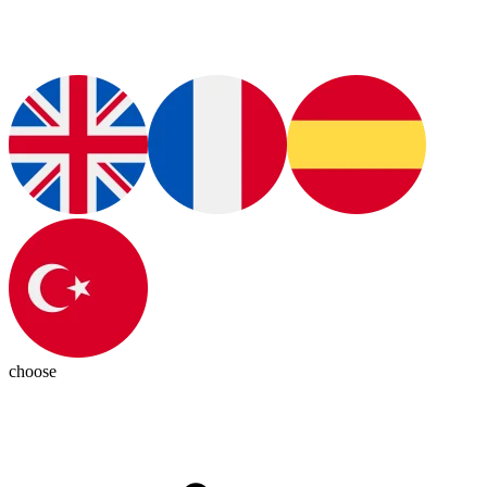
choose