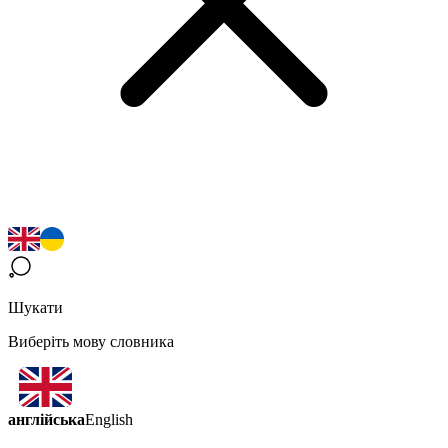
Шукати
Виберіть мову словника
англійська
English