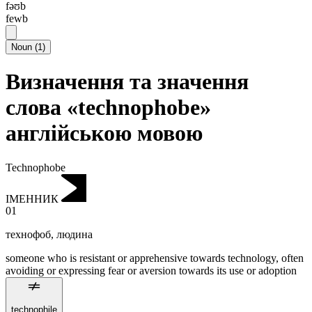
fəʊb
fewb
Noun
(
1
)
Визначення та значення
слова «technophobe»
англійською мовою
Technophobe
ІМЕННИК
01
технофоб
,
людина
someone who is resistant or apprehensive towards technology, often
avoiding or expressing fear or aversion towards its use or adoption
technophile