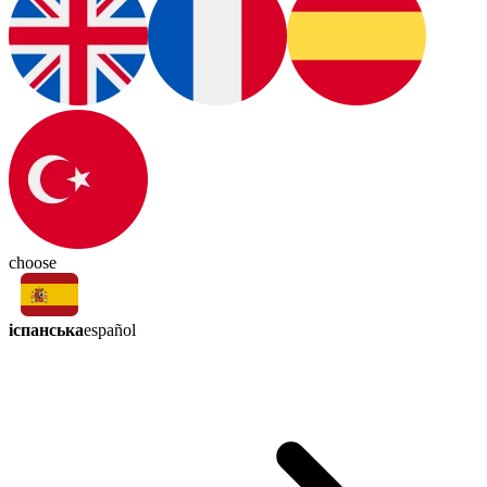
choose
іспанська
español