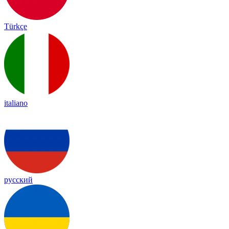
Türkçe
italiano
русский