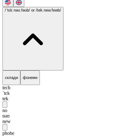
/ˈtɛk.nəʊ.fəʊb/
or /tek.new.fewb/
склади
фонеми
tech
ˈtɛk
tek
no
nəʊ
new
phobe