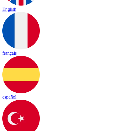
English
français
español