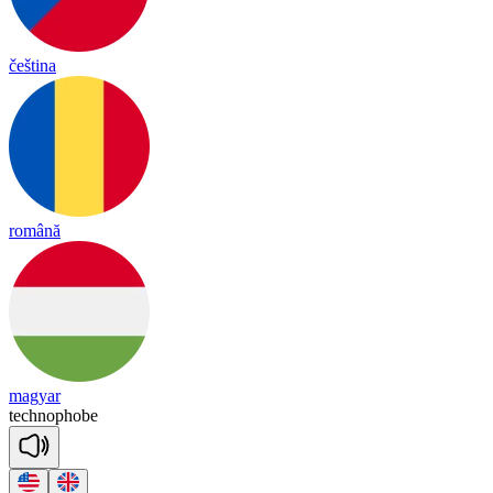
čeština
română
magyar
tech
no
phobe