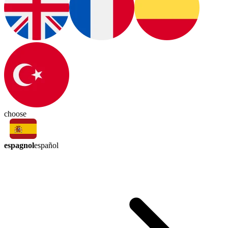
choose
espagnol
español