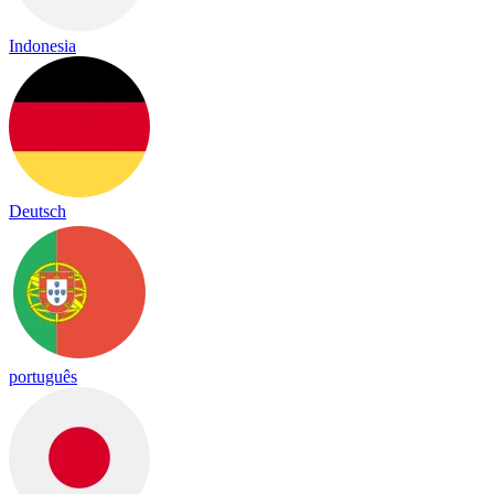
Indonesia
Deutsch
português