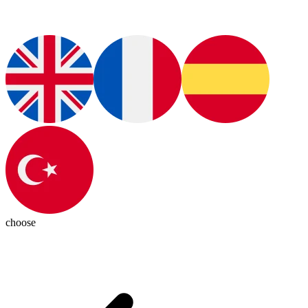
choose