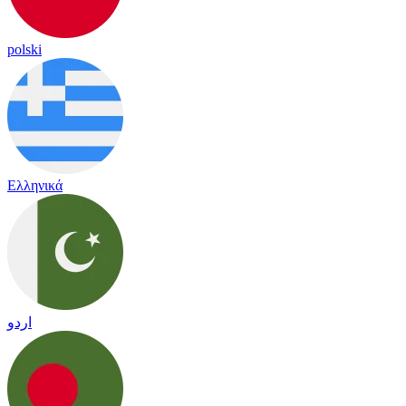
polski
Ελληνικά
اردو