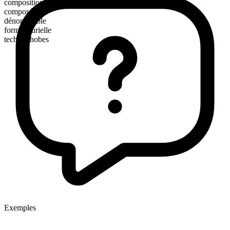
composition morphologique
composé
dénombrable
forme plurielle
technophobes
Exemples