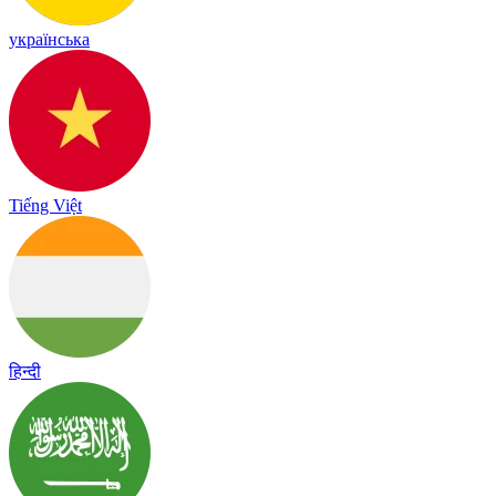
українська
Tiếng Việt
हिन्दी