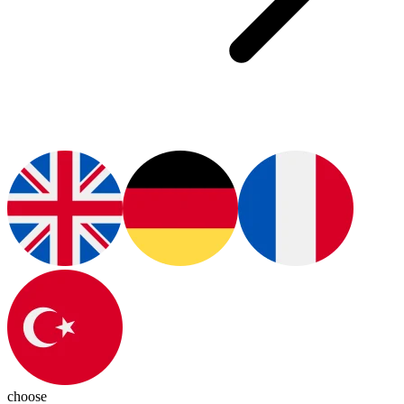
choose