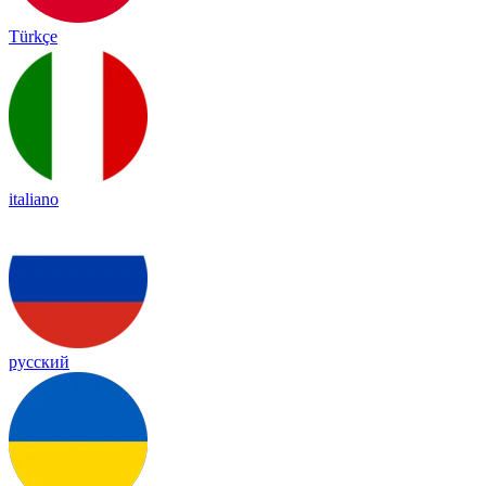
Türkçe
italiano
русский