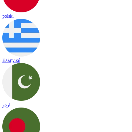
polski
Ελληνικά
اردو