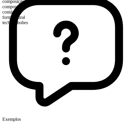
composição morfológica
composto
contável
forma plural
technophobes
Exemplos