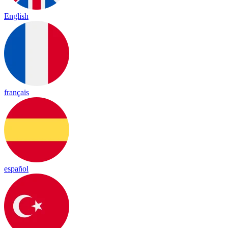
English
français
español