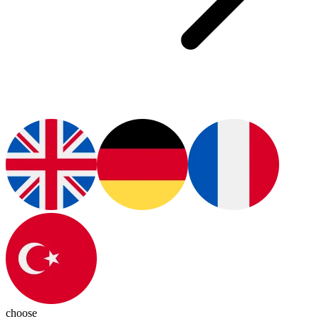
choose