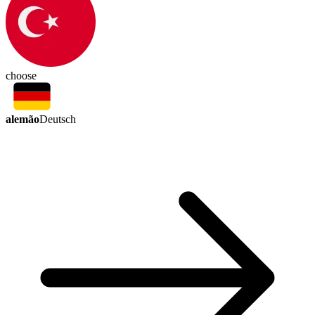
choose
alemão
Deutsch