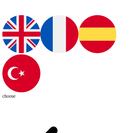
choose