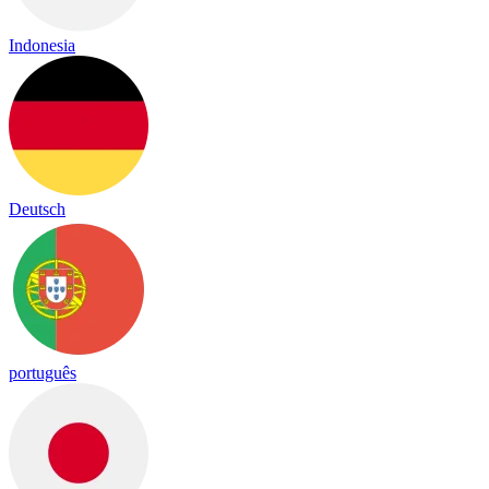
Indonesia
Deutsch
português