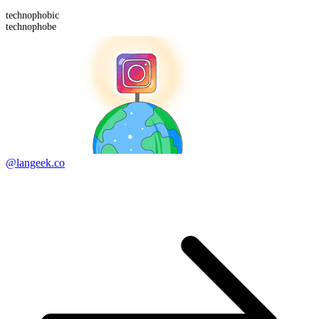
technophobic
technophobe
@langeek.co