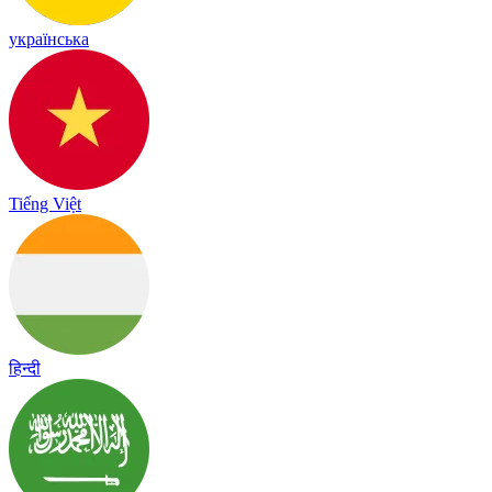
українська
Tiếng Việt
हिन्दी