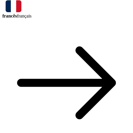
francês
français