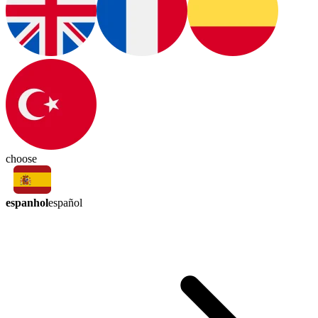
choose
espanhol
español