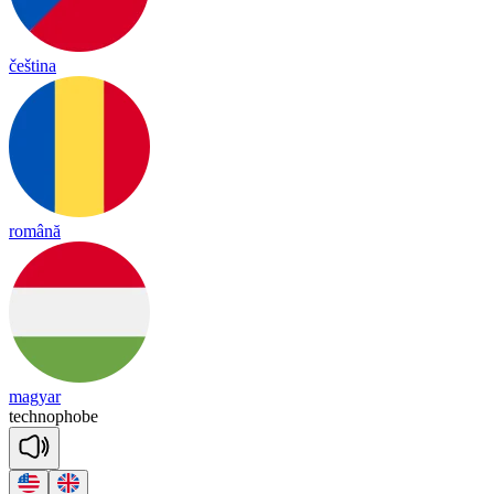
čeština
română
magyar
tech
no
phobe