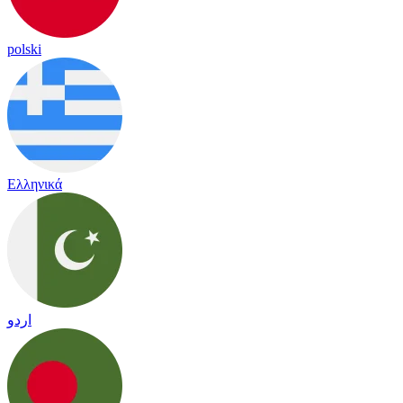
polski
Ελληνικά
اردو