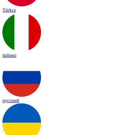
Türkçe
italiano
русский