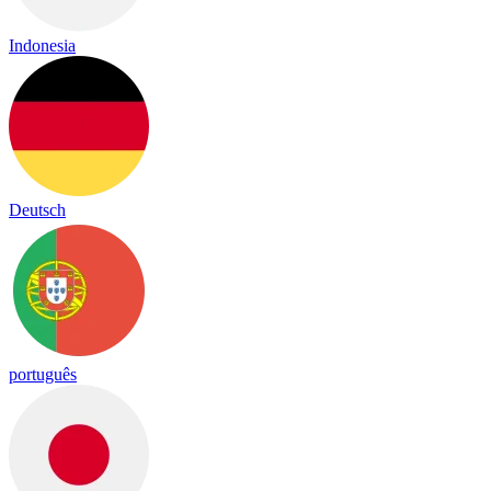
Indonesia
Deutsch
português