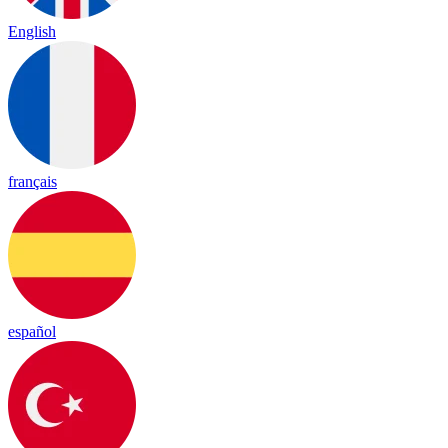
English
français
español