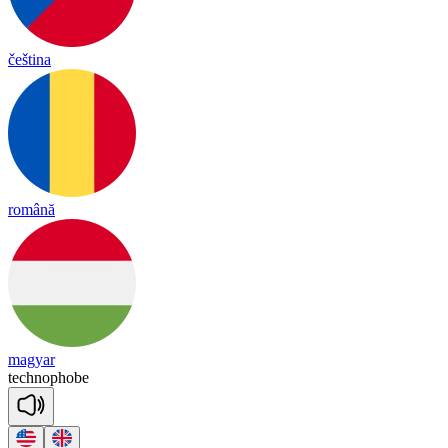
čeština
română
magyar
tech
no
phobe