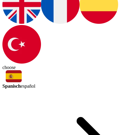
choose
Spanisch
español