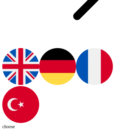
choose