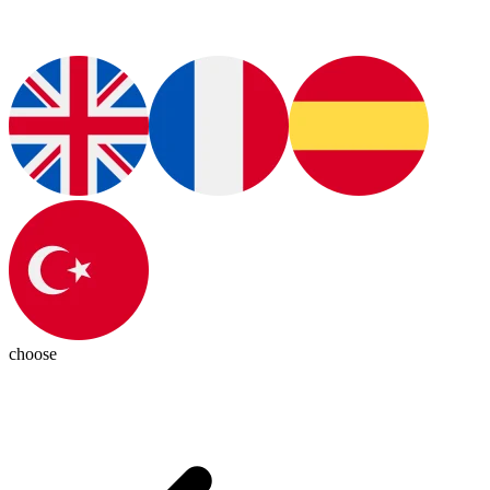
choose