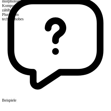
morphologische Zusammensetzung
Kompositum
zählbar
Pluralform
technophobes
Beispiele