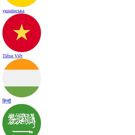
українська
Tiếng Việt
हिन्दी