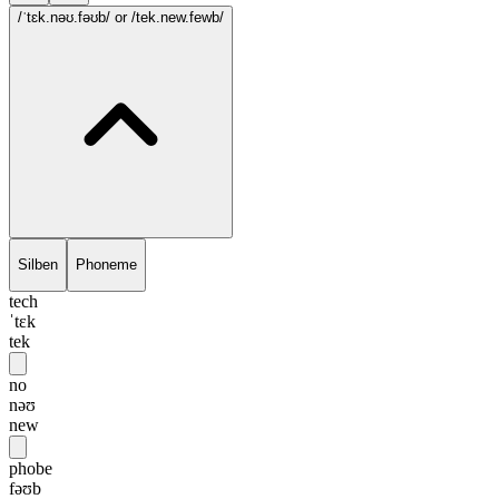
/ˈtɛk.nəʊ.fəʊb/
or /tek.new.fewb/
Silben
Phoneme
tech
ˈtɛk
tek
no
nəʊ
new
phobe
fəʊb