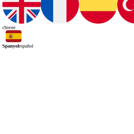
choose
Spanyol
español