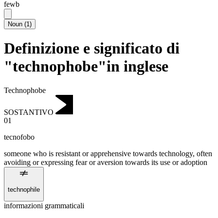
fewb
Noun
(
1
)
Definizione e significato di
"technophobe"in inglese
Technophobe
SOSTANTIVO
01
tecnofobo
someone who is resistant or apprehensive towards technology, often
avoiding or expressing fear or aversion towards its use or adoption
technophile
informazioni grammaticali