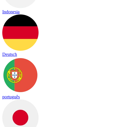
Indonesia
Deutsch
português