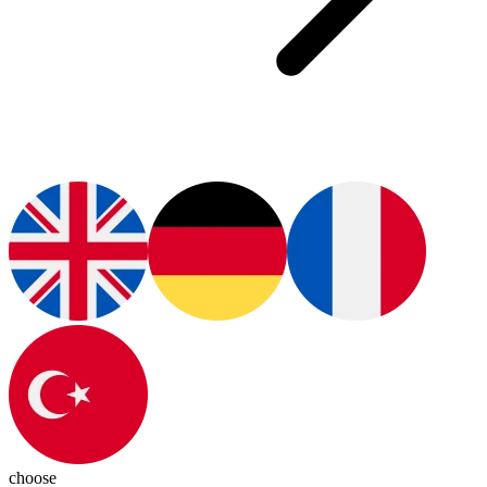
choose