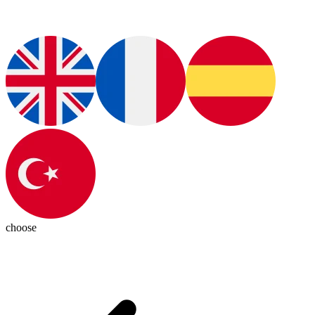
choose