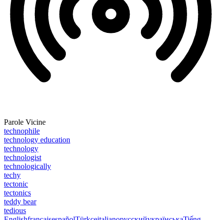
Parole Vicine
technophile
technology education
technology
technologist
technologically
techy
tectonic
tectonics
teddy bear
tedious
English
français
español
Türkçe
italiano
русский
українська
Tiếng