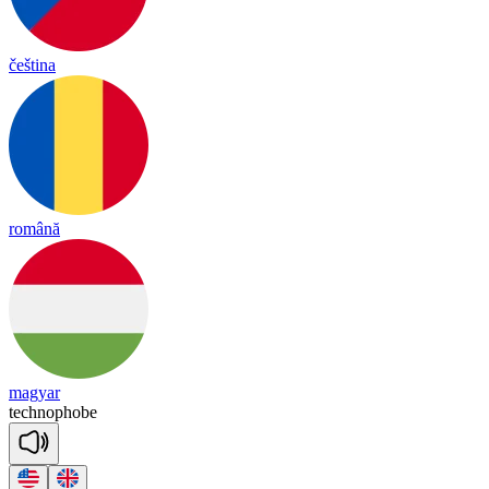
čeština
română
magyar
tech
no
phobe