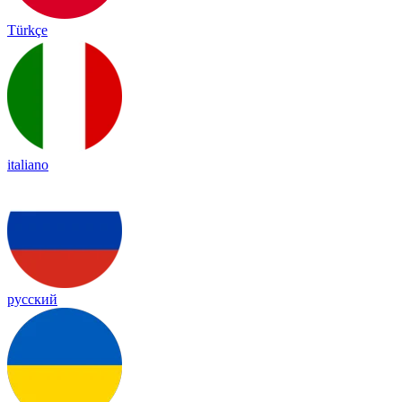
Türkçe
italiano
русский