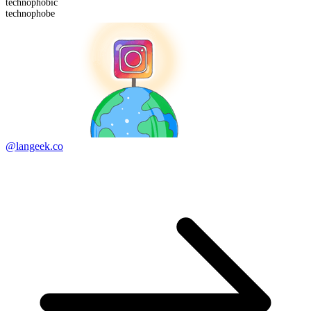
technophobic
technophobe
@langeek.co