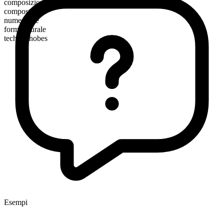
composizione morfologica
composto
numerabile
forma plurale
technophobes
Esempi