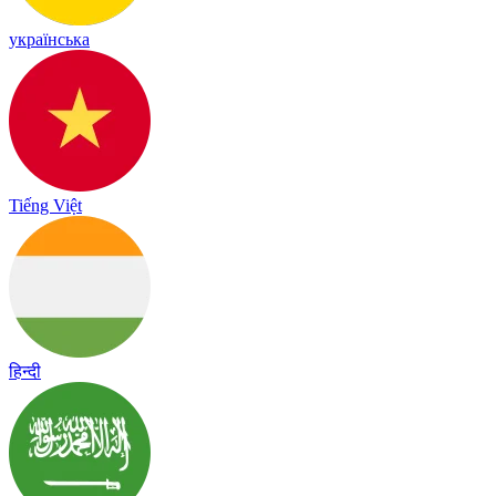
українська
Tiếng Việt
हिन्दी