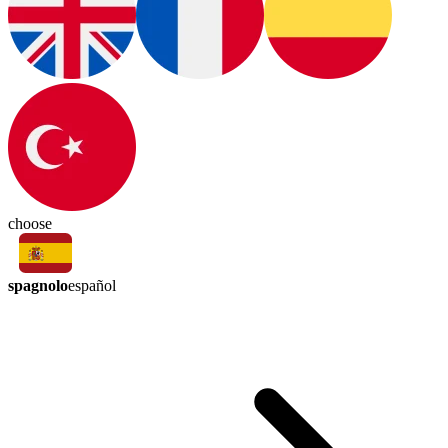
choose
spagnolo
español