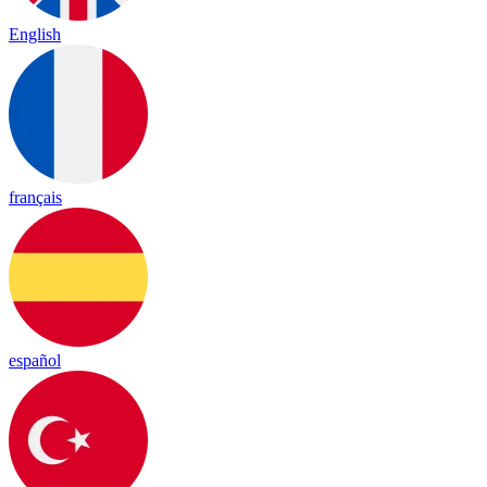
English
français
español