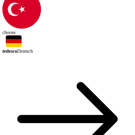
choose
tedesco
Deutsch