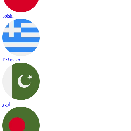
polski
Ελληνικά
اردو