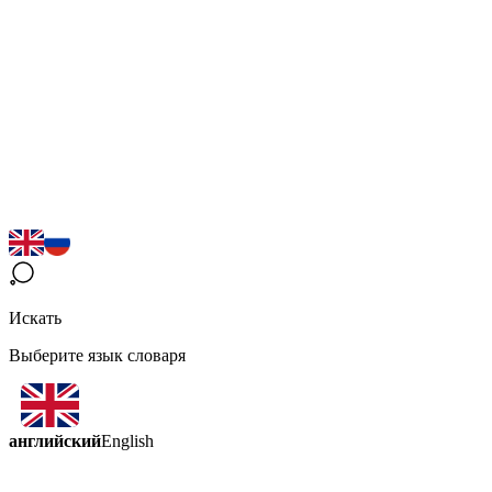
Искать
Выберите язык словаря
английский
English