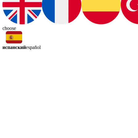
choose
испанский
español