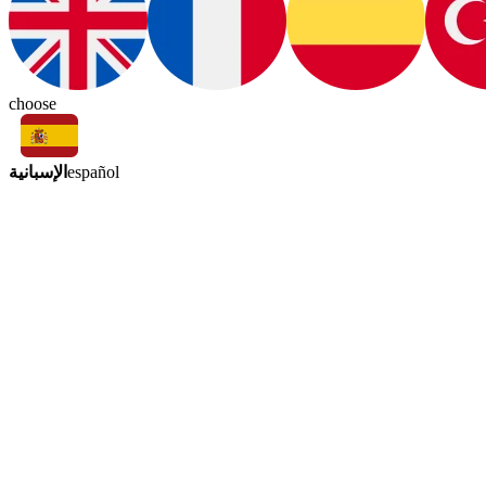
choose
الإسبانية
español