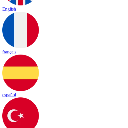
English
français
español