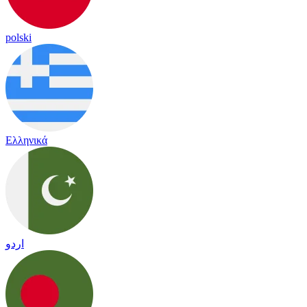
polski
Ελληνικά
اردو