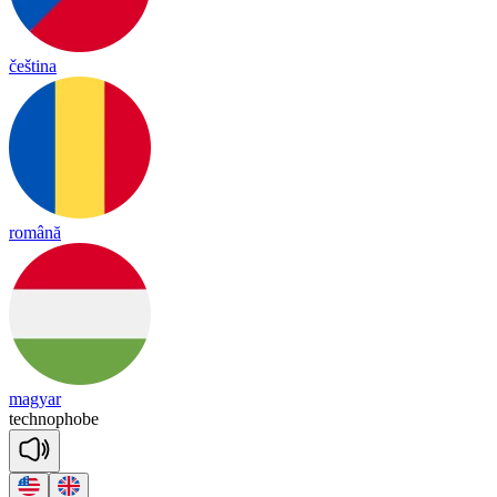
čeština
română
magyar
tech
no
phobe