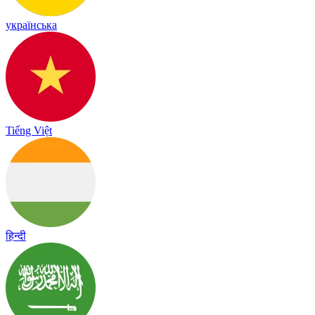
українська
Tiếng Việt
हिन्दी