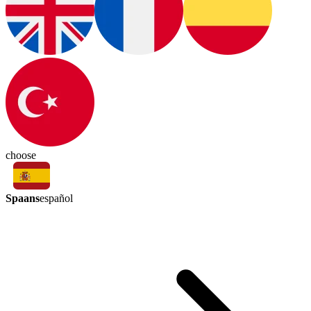
choose
Spaans
español