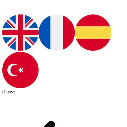
choose