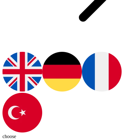
choose