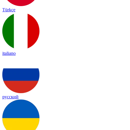
Türkçe
italiano
русский