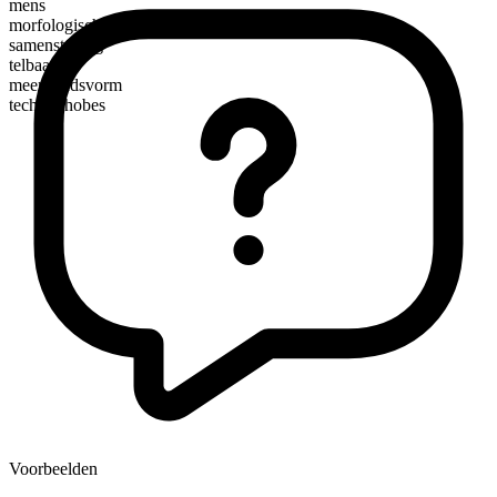
mens
morfologische samenstelling
samenstelling
telbaar
meervoudsvorm
technophobes
Voorbeelden