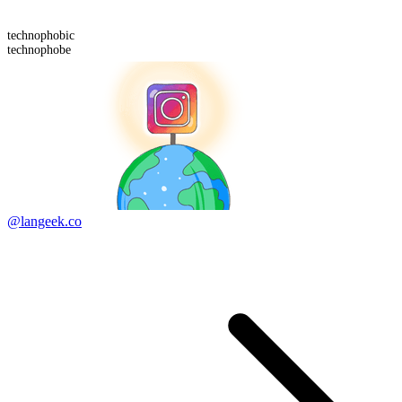
technophobic
technophobe
@langeek.co