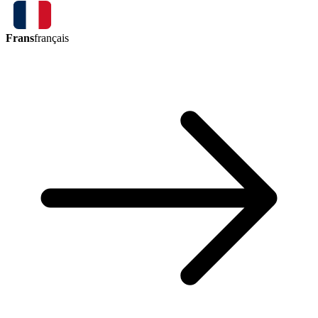
Frans
français