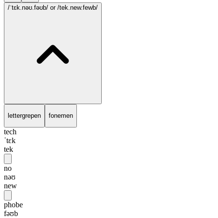
/ˈtɛk.nəʊ.fəʊb/
or /tek.new.fewb/
lettergrepen
fonemen
tech
ˈtɛk
tek
no
nəʊ
new
phobe
fəʊb