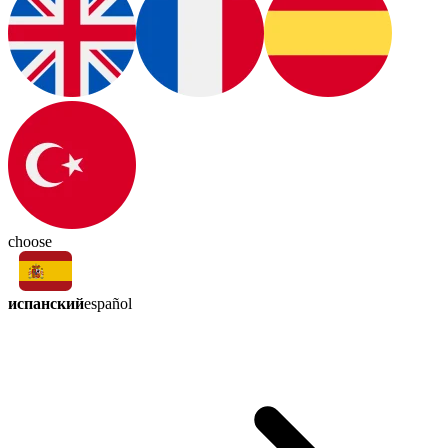
choose
испанский
español