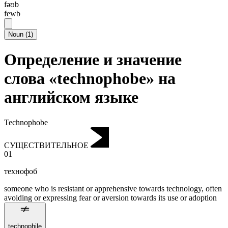
fəʊb
fewb
Noun
(
1
)
Определение и значение
слова «technophobe» на
английском языке
Technophobe
СУЩЕСТВИТЕЛЬНОЕ
01
технофоб
someone who is resistant or apprehensive towards technology, often
avoiding or expressing fear or aversion towards its use or adoption
technophile