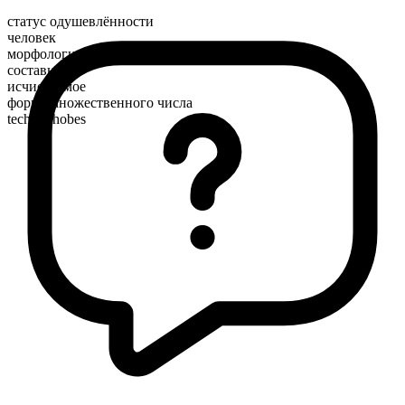
статус одушевлённости
человек
морфологический состав
составное
исчисляемое
форма множественного числа
technophobes