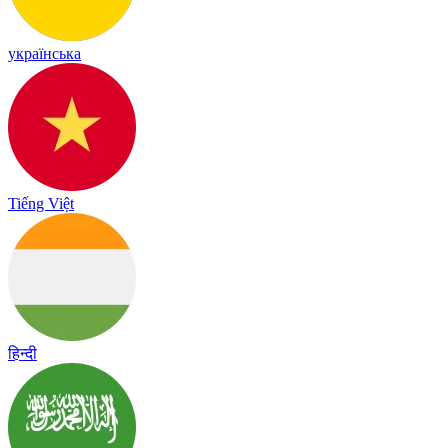
українська
Tiếng Việt
हिन्दी