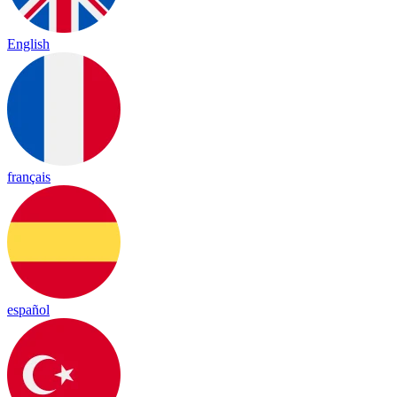
English
français
español