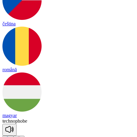
čeština
română
magyar
tech
no
phobe