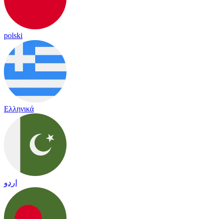
polski
Ελληνικά
اردو