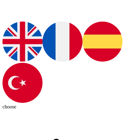
choose