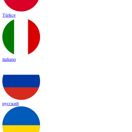
Türkçe
italiano
русский