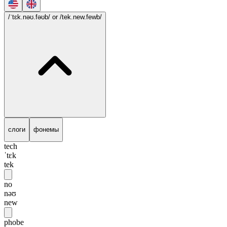
/ˈtɛk.nəʊ.fəʊb/
or /tek.new.fewb/
слоги
фонемы
tech
ˈtɛk
tek
no
nəʊ
new
phobe