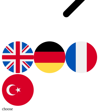
choose