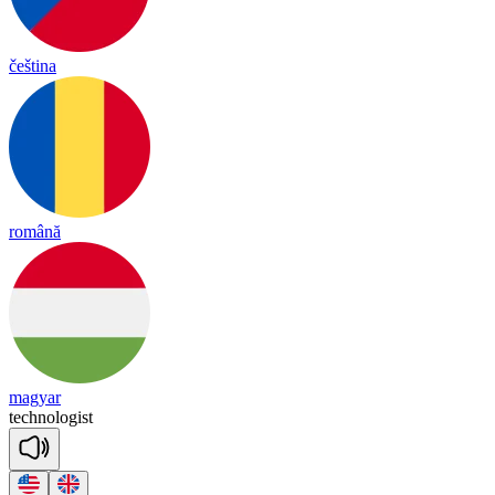
čeština
română
magyar
tech
no
lo
gist