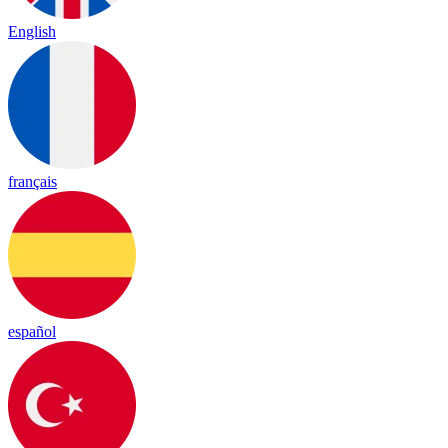
English
français
español