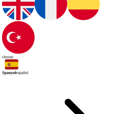
choose
Spanyol
español