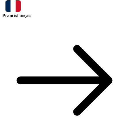
Prancis
français