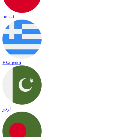
polski
Ελληνικά
اردو