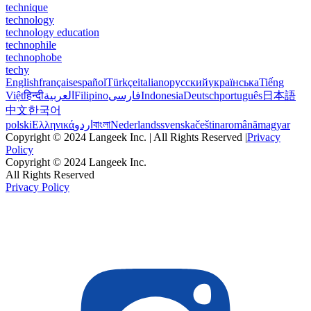
technique
technology
technology education
technophile
technophobe
techy
English
français
español
Türkçe
italiano
русский
українська
Tiếng
Việt
हिन्दी
العربية
Filipino
فارسی
Indonesia
Deutsch
português
日本語
中文
한국어
polski
Ελληνικά
اردو
বাংলা
Nederlands
svenska
čeština
română
magyar
Copyright © 2024 Langeek Inc. | All Rights Reserved |
Privacy
Policy
Copyright © 2024 Langeek Inc.
All Rights Reserved
Privacy Policy