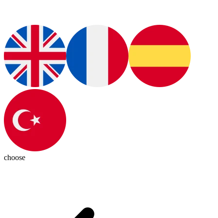
choose