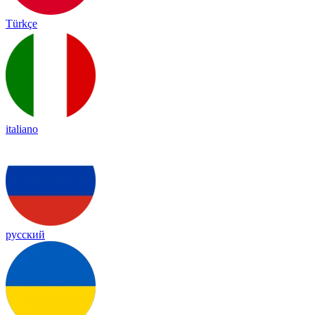
Türkçe
italiano
русский