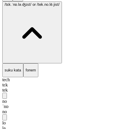
/tɛk.ˈnɒ.lə.ʤɪst/
or /tek.no.lē.jist/
suku kata
fonem
tech
tɛk
tek
no
ˈnɒ
no
lo
lə