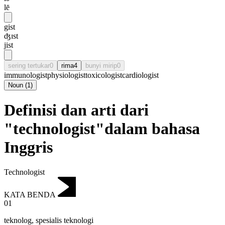
lē
gist
ʤɪst
jist
sering tertukar
0
rima
4
bunyi mirip
0
immunologist
physiologist
toxicologist
cardiologist
Noun
(
1
)
Definisi dan arti dari
"technologist"dalam bahasa
Inggris
Technologist
KATA BENDA
01
teknolog
,
spesialis teknologi