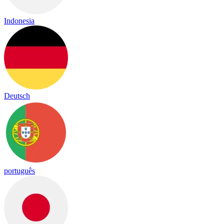
Indonesia
Deutsch
português