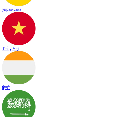
українська
Tiếng Việt
हिन्दी