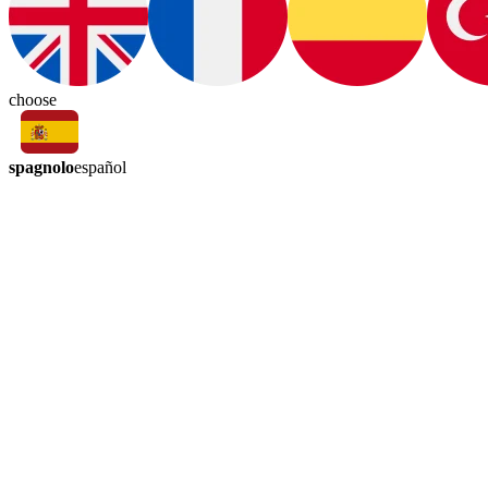
choose
spagnolo
español