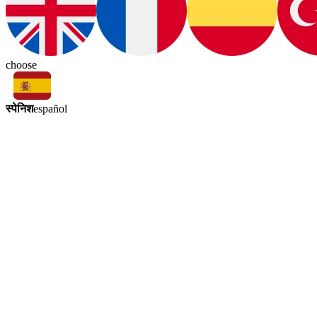
choose
स्पेनिश
español