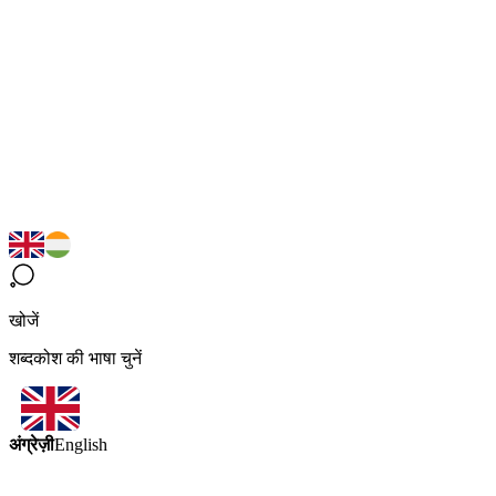
खोजें
शब्दकोश की भाषा चुनें
अंग्रेज़ी
English